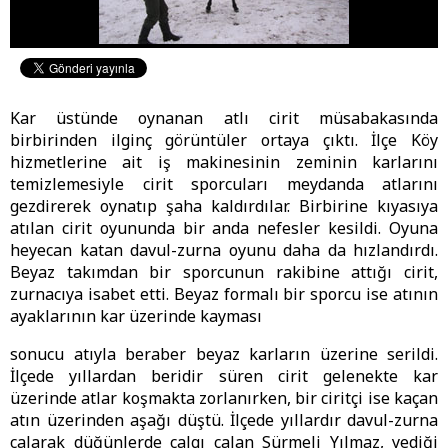
Kar üstünde oynanan atlı cirit müsabakasında
birbirinden ilginç görüntüler ortaya çıktı. İlçe Köy
hizmetlerine ait iş makinesinin zeminin karlarını
temizlemesiyle cirit sporcuları meydanda atlarını
gezdirerek oynatıp şaha kaldırdılar. Birbirine kıyasıya
atılan cirit oyununda bir anda nefesler kesildi. Oyuna
heyecan katan davul-zurna oyunu daha da hızlandırdı.
Beyaz takımdan bir sporcunun rakibine attığı cirit,
zurnacıya isabet etti. Beyaz formalı bir sporcu ise atının
ayaklarının kar üzerinde kayması
sonucu atıyla beraber beyaz karların üzerine serildi.
İlçede yıllardan beridir süren cirit gelenekte kar
üzerinde atlar koşmakta zorlanırken, bir ciritçi ise kaçan
atın üzerinden aşağı düştü. İlçede yıllardır davul-zurna
çalarak düğünlerde çalgı çalan Sürmeli Yılmaz, yediği