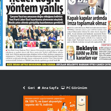
Geri
Ana Sayfa
PC Görünüm
Gazetekars © 2010
Haber Scripti