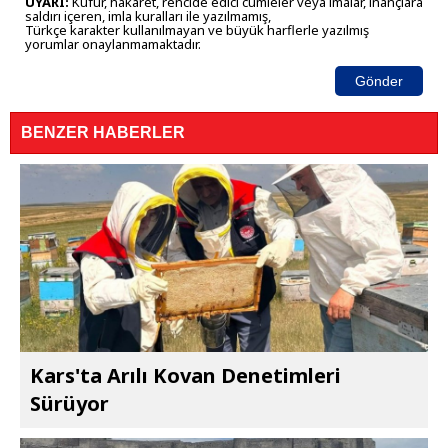
UYARI:
Küfür, hakaret, rencide edici cümleler veya imalar, inançlara
saldırı içeren, imla kuralları ile yazılmamış,
Türkçe karakter kullanılmayan ve büyük harflerle yazılmış
yorumlar onaylanmamaktadır.
Gönder
BENZER HABERLER
Kars'ta Arılı Kovan Denetimleri
Sürüyor