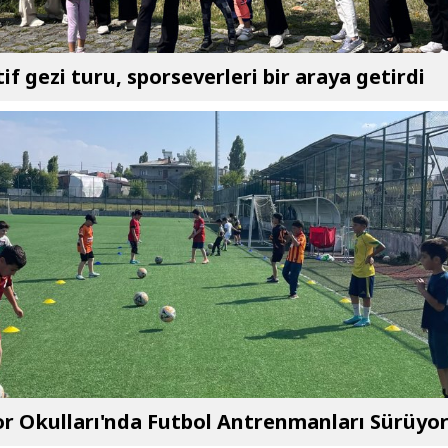
if gezi turu, sporseverleri bir araya getirdi
r Okulları'nda Futbol Antrenmanları Sürüyo