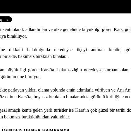
enti olarak adlandırılan ve ülke genelinde büyük ilgi gören Kars, görü
ıya bırakılıyor.
ine dikkatli bakıldığında neredeyse ilçeyi andıran kentin, g
 biriside, bakımsız bırakılan binalar...
an büyük ilgi gören Kars’ta, bakımsızlığın neredeyse kurbanı olan 
çe görünümüne bürüyor.
ekte parlayan yıldızı olama yolunda emin adımlarla yürüyen ve Anı Ant
z ettiren Kars’ta, boyasız bırakılan binalar adeta görüntü kirliliğine ne
ezi amaçlı kente gelen yerli turistler ise Kars’ın çok güzel bir tarihi
tin bakımsız bırakıldığından yakındılar.
LİĞİNDEN ÖRNEK KAMPANYA