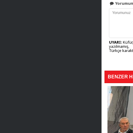
Yorumu
UYARI:
Küfür,
yazılmamış,
Türkçe karakt
BENZER 