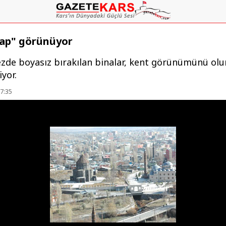
rap" görünüyor
zde boyasız bırakılan binalar, kent görünümünü ol
iyor.
7:35