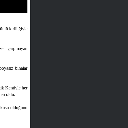
ntü kirliliğiyle
öze çarpmayan
boyasız binalar
ik Kentiyle her
den oldu.
 dokusu olduğunu