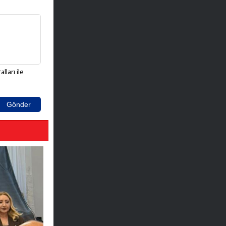
lları ile
Gönder