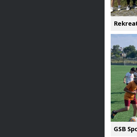
Rekreat
GSB Spo