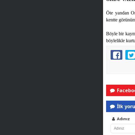
Öte yandan Or
kentte görünüm
Böyle bir kayma
böylelikle kurt
Faceboo
İlk yor
Adınız