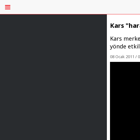
Kars "ha
Kars merke
yönde etkil
08 Ocak 2011 / 0