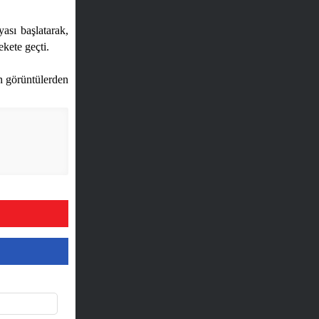
sı başlatarak,
kete geçti.
in görüntülerden