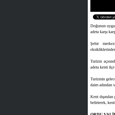
Doğunun uygar k
adeta karşı karş
Şehir merkez
eksikliklerinden
Turizm açısınd
adeta kenti il
Turizmin gelec
daim adından sö
Kent dışından g
belirterek, ken
ORDU VALİ