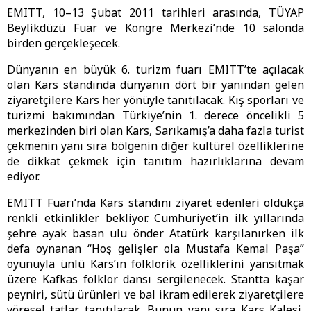
EMITT, 10–13 Şubat 2011 tarihleri arasında, TÜYAP
Beylikdüzü Fuar ve Kongre Merkezi’nde 10 salonda
birden gerçekleşecek.
Dünyanın en büyük 6. turizm fuarı EMITT’te açılacak
olan Kars standında dünyanın dört bir yanından gelen
ziyaretçilere Kars her yönüyle tanıtılacak. Kış sporları ve
turizmi bakımından Türkiye’nin 1. derece öncelikli 5
merkezinden biri olan Kars, Sarıkamış’a daha fazla turist
çekmenin yanı sıra bölgenin diğer kültürel özelliklerine
de dikkat çekmek için tanıtım hazırlıklarına devam
ediyor.
EMITT Fuarı’nda Kars standını ziyaret edenleri oldukça
renkli etkinlikler bekliyor. Cumhuriyet’in ilk yıllarında
şehre ayak basan ulu önder Atatürk karşılanırken ilk
defa oynanan “Hoş gelişler ola Mustafa Kemal Paşa”
oyunuyla ünlü Kars’ın folklorik özelliklerini yansıtmak
üzere Kafkas folklor dansı sergilenecek. Stantta kaşar
peyniri, sütü ürünleri ve bal ikram edilerek ziyaretçilere
yöresel tatlar tanıtılacak. Bunun yanı sıra Kars Kalesi,