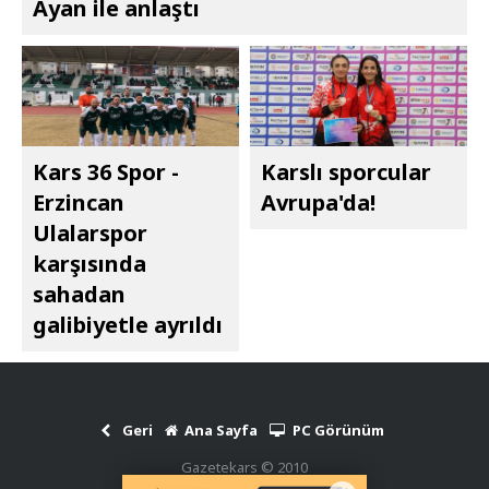
Ayan ile anlaştı
Kars 36 Spor -
Karslı sporcular
Erzincan
Avrupa'da!
Ulalarspor
karşısında
sahadan
galibiyetle ayrıldı
Geri
Ana Sayfa
PC Görünüm
Gazetekars © 2010