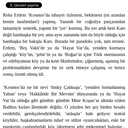
Reha Erdem ‘Kosmos’da nihayet özleneni, bekleneni (en azından
benim tarafımdan!) yapmış. Tanımlı bir coğrafya parçasından
tamamiyle sentetik, yapıntı bir ‘yer’ kurmuş. Bu yer artık hem Kars
değil bambaşka bir yer, ama aynı zamanda tam da böyle olduğu için
bambaşka bir bakışla Kars. Burada bir paradoks yok, tam tersine.
Erdem, ‘Beş Vakit’de ya da ‘Hayat Var’da, yeniden kurmaya
çalıştığı ‘köy’ün, ‘şehir’in ya da ‘Boğaz’ın içine Türk sinemasının
ve edebiyatının köy ya da kent fikirlerinden, çiğnenmiş, aşınmış bir
problematikden devşirme bir öz zerk etmeye çalışmış ve bence
sonuç özenti olmuş idi.
‘Kosmos’da ise bir nevi ‘funky Çalıkuşu’, ‘yeniden formatlanmış
Yaban’ veya ‘Hakkâride Bir Mevsim’ dünyasında ya da ‘Hayat
Var’da olduğu gibi gümbür gümbür Mine Koşan’ın altında ezilen
Balthus kızları âleminde değiliz. O yüzden her şey birden hesabı
verilebilir, gerekçelendirilebilir, ‘anlaşılır’ hale geliyor; teatral
köylüler, başkahramanların tuhaf ve stilize oyunculukları, eski bir
mankenin canlandırdığı köy öğretmeni gibi mükemmel buluşlar...