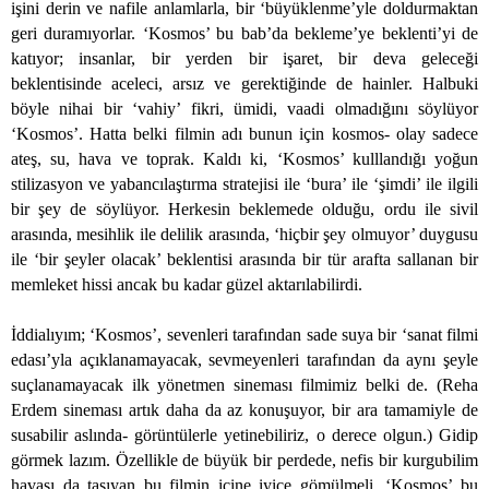
işini derin ve nafile anlamlarla, bir ‘büyüklenme’yle doldurmaktan
geri duramıyorlar. ‘Kosmos’ bu bab’da bekleme’ye beklenti’yi de
katıyor; insanlar, bir yerden bir işaret, bir deva geleceği
beklentisinde aceleci, arsız ve gerektiğinde de hainler. Halbuki
böyle nihai bir ‘vahiy’ fikri, ümidi, vaadi olmadığını söylüyor
‘Kosmos’. Hatta belki filmin adı bunun için kosmos- olay sadece
ateş, su, hava ve toprak. Kaldı ki, ‘Kosmos’ kulllandığı yoğun
stilizasyon ve yabancılaştırma stratejisi ile ‘bura’ ile ‘şimdi’ ile ilgili
bir şey de söylüyor. Herkesin beklemede olduğu, ordu ile sivil
arasında, mesihlik ile delilik arasında, ‘hiçbir şey olmuyor’ duygusu
ile ‘bir şeyler olacak’ beklentisi arasında bir tür arafta sallanan bir
memleket hissi ancak bu kadar güzel aktarılabilirdi.
İddialıyım; ‘Kosmos’, sevenleri tarafından sade suya bir ‘sanat filmi
edası’yla açıklanamayacak, sevmeyenleri tarafından da aynı şeyle
suçlanamayacak ilk yönetmen sineması filmimiz belki de. (Reha
Erdem sineması artık daha da az konuşuyor, bir ara tamamiyle de
susabilir aslında- görüntülerle yetinebiliriz, o derece olgun.) Gidip
görmek lazım. Özellikle de büyük bir perdede, nefis bir kurgubilim
havası da taşıyan bu filmin içine iyice gömülmeli. ‘Kosmos’ bu