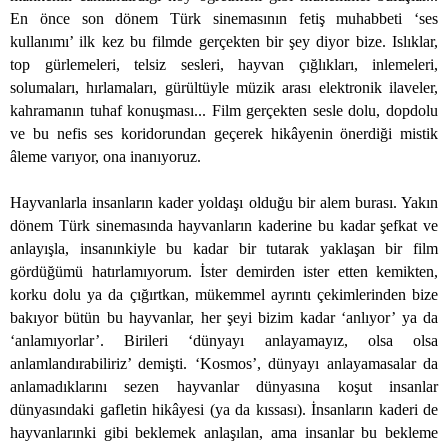
En önce son dönem Türk sinemasının fetiş muhabbeti ‘ses
kullanımı’ ilk kez bu filmde gerçekten bir şey diyor bize. Islıklar,
top gürlemeleri, telsiz sesleri, hayvan çığlıkları, inlemeleri,
solumaları, hırlamaları, gürültüyle müzik arası elektronik ilaveler,
kahramanın tuhaf konuşması... Film gerçekten sesle dolu, dopdolu
ve bu nefis ses koridorundan geçerek hikâyenin önerdiği mistik
âleme varıyor, ona inanıyoruz.
Hayvanlarla insanların kader yoldaşı olduğu bir alem burası. Yakın
dönem Türk sinemasında hayvanların kaderine bu kadar şefkat ve
anlayışla, insanınkiyle bu kadar bir tutarak yaklaşan bir film
gördüğümü hatırlamıyorum. İster demirden ister etten kemikten,
korku dolu ya da çığırtkan, mükemmel ayrıntı çekimlerinden bize
bakıyor bütün bu hayvanlar, her şeyi bizim kadar ‘anlıyor’ ya da
‘anlamıyorlar’. Birileri ‘dünyayı anlayamayız, olsa olsa
anlamlandırabiliriz’ demişti. ‘Kosmos’, dünyayı anlayamasalar da
anlamadıklarını sezen hayvanlar dünyasına koşut insanlar
dünyasındaki gafletin hikâyesi (ya da kıssası). İnsanların kaderi de
hayvanlarınki gibi beklemek anlaşılan, ama insanlar bu bekleme