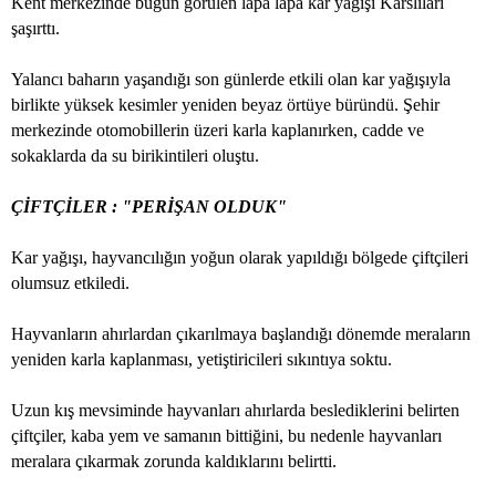
Kent merkezinde bugün görülen lapa lapa kar yağışı Karslıları
şaşırttı.
Yalancı baharın yaşandığı son günlerde etkili olan kar yağışıyla
birlikte yüksek kesimler yeniden beyaz örtüye büründü. Şehir
merkezinde otomobillerin üzeri karla kaplanırken, cadde ve
sokaklarda da su birikintileri oluştu.
ÇİFTÇİLER : "PERİŞAN OLDUK"
Kar yağışı, hayvancılığın yoğun olarak yapıldığı bölgede çiftçileri
olumsuz etkiledi.
Hayvanların ahırlardan çıkarılmaya başlandığı dönemde meraların
yeniden karla kaplanması, yetiştiricileri sıkıntıya soktu.
Uzun kış mevsiminde hayvanları ahırlarda beslediklerini belirten
çiftçiler, kaba yem ve samanın bittiğini, bu nedenle hayvanları
meralara çıkarmak zorunda kaldıklarını belirtti.