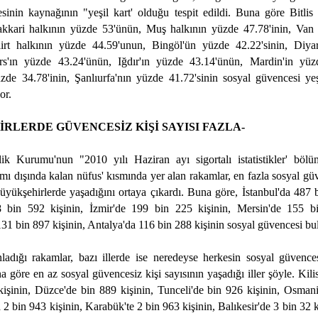
sinin kaynağının "yeşil kart' olduğu tespit edildi. Buna göre Bitlis
akkari halkının yüzde 53'ünün, Muş halkının yüzde 47.78'inin, Van
iirt halkının yüzde 44.59'unun, Bingöl'ün yüzde 42.22'sinin, Diyar
ars'ın yüzde 43.24'ünün, Iğdır'ın yüzde 43.14'ünün, Mardin'in yüz
de 34.78'inin, Şanlıurfa'nın yüzde 41.72'sinin sosyal güvencesi yeş
or.
RLERDE GÜVENCESİZ KİŞİ SAYISI FAZLA-
ik Kurumu'nun "2010 yılı Haziran ayı sigortalı istatistikler' böl
mı dışında kalan nüfus' kısmında yer alan rakamlar, en fazla sosyal gü
büyükşehirlerde yaşadığını ortaya çıkardı. Buna göre, İstanbul'da 487 
 bin 592 kişinin, İzmir'de 199 bin 225 kişinin, Mersin'de 155 bi
131 bin 897 kişinin, Antalya'da 116 bin 288 kişinin sosyal güvencesi b
adığı rakamlar, bazı illerde ise neredeyse herkesin sosyal güvenc
a göre en az sosyal güvencesiz kişi sayısının yaşadığı iller şöyle. Kilis
kişinin, Düzce'de bin 889 kişinin, Tunceli'de bin 926 kişinin, Osman
 2 bin 943 kişinin, Karabük'te 2 bin 963 kişinin, Balıkesir'de 3 bin 32 ki