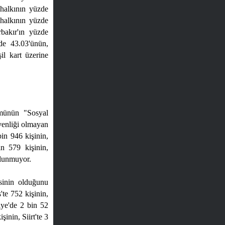
 halkının yüzde
 halkının yüzde
bakır'ın yüzde
de 43.03'ünün,
il kart üzerine
ümünün "Sosyal
venliği olmayan
bin 946 kişinin,
n 579 kişinin,
ulunmuyor.
esinin olduğunu
'te 752 kişinin,
iye'de 2 bin 52
şinin, Siirt'te 3