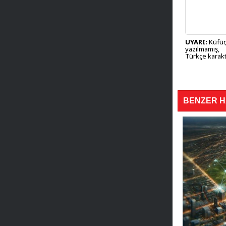
UYARI:
Küfür,
yazılmamış,
Türkçe karakt
BENZER 