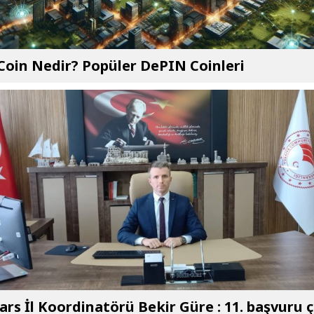
oin Nedir? Popüler DePIN Coinleri
rs İl Koordinatörü Bekir Güre : 11. başvuru ç