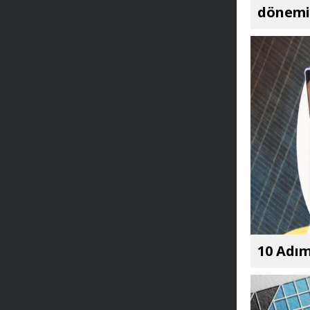
dönemi 
10 Adım