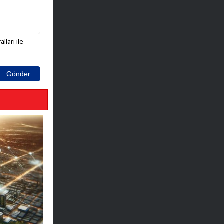
lları ile
Gönder