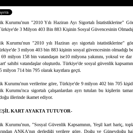
k Kurumu'nun "2010 Yılı Haziran Ayı Sigortalı İstatistiklerine" G
ürkiye'de 3 Milyon 403 Bin 883 Kişinin Sosyal Güvencesinin Olmadığı
k Kurumu'nun "2010 yılı Haziran ayı sigortalı istatistiklerine" g
rkiye'de 3 milyon 403 bin 883 kişinin sosyal güvencesinin olmadığı bel
 69 milyon 158 bin vatandaşın ise10 milyona yakınını, yoksul ve dar k
kart' sahibi vatandaşlar oluşturdu. Türkiye'de sosyal güvenlik kapsamın
 15 milyon 714 bin 795 olarak kayıtlara geçti.
k Kurumu'nun verilerine göre, Türkiye'de 9 milyon 402 bin 705 kişide 
k Kurumu'nca sigortalı çalışanlardan ayrı tutulan bu kişilerin tama
oğu illerinde ikamet ediyor.
EŞİL KART AYAKTA TUTUYOR-
ik Kurumu'nun, "Sosyal Güvenlik Kapsamının, Yeşil kart hariç, topl
arından ANKA'nın derlediği verilere göre, Doğu ve Güneydoğu halk