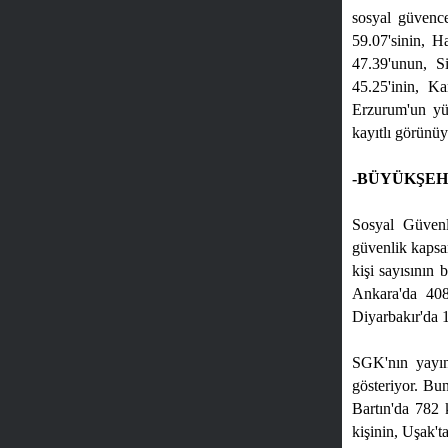
sosyal güvence
59.07'sinin, H
47.39'unun, S
45.25'inin, K
Erzurum'un yüz
kayıtlı görünüy
-BÜYÜKŞEHİ
Sosyal Güvenl
güvenlik kapsa
kişi sayısının 
Ankara'da 408
Diyarbakır'da 
SGK'nın yayınl
gösteriyor. Bun
Bartın'da 782 
kişinin, Uşak'ta