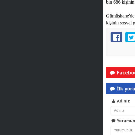
bin 686 kişinin
Gümüşhane'de 4
kişinin sosyal
Faceboo
İlk yor
Adınız
Yorumu