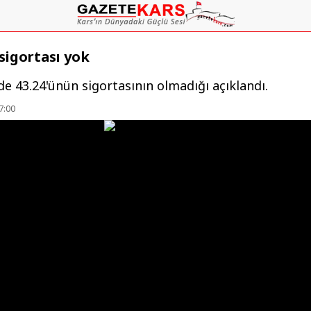
 sigortası yok
de 43.24'ünün sigortasının olmadığı açıklandı.
7:00