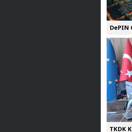
DePIN C
TKDK Ka