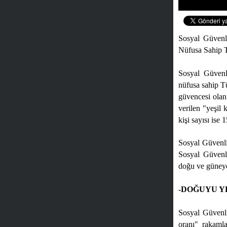
Sosyal Güvenli
Nüfusa Sahip T
Sosyal Güvenli
nüfusa sahip Tü
güvencesi olan
verilen "yeşil 
kişi sayısı ise
Sosyal Güvenli
Sosyal Güvenli
doğu ve güneyd
-DOĞUYU Y
Sosyal Güvenl
oranı" rakaml