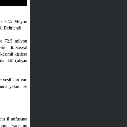
öre 72.5 Milyon
 Belirlendi.
öre 72.5 milyon
irlendi. Sosyal
esimli kişilere
da aktif çalışan
yeşil kart var.
mına yakını ise
am il nüfusuna
ının yarısının