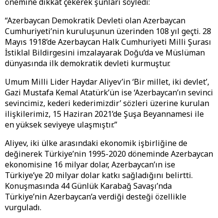
önemine dikkat çekerek şunları söyledi:
“Azerbaycan Demokratik Devleti olan Azerbaycan
Cumhuriyeti’nin kuruluşunun üzerinden 108 yıl geçti. 28
Mayıs 1918’de Azerbaycan Halk Cumhuriyeti Milli Şurası
İstiklal Bildirgesini imzalayarak Doğu’da ve Müslüman
dünyasında ilk demokratik devleti kurmuştur.
Umum Milli Lider Haydar Aliyev’in ‘Bir millet, iki devlet’,
Gazi Mustafa Kemal Atatürk’ün ise ‘Azerbaycan’ın sevinci
sevincimiz, kederi kederimizdir’ sözleri üzerine kurulan
ilişkilerimiz, 15 Haziran 2021’de Şuşa Beyannamesi ile
en yüksek seviyeye ulaşmıştır.”
Aliyev, iki ülke arasındaki ekonomik işbirliğine de
değinerek Türkiye’nin 1995-2020 döneminde Azerbaycan
ekonomisine 16 milyar dolar, Azerbaycan’ın ise
Türkiye’ye 20 milyar dolar katkı sağladığını belirtti.
Konuşmasında 44 Günlük Karabağ Savaşı’nda
Türkiye’nin Azerbaycan’a verdiği desteği özellikle
vurguladı.