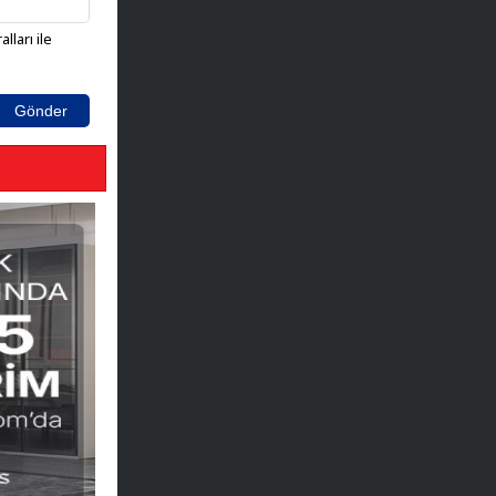
lları ile
Gönder