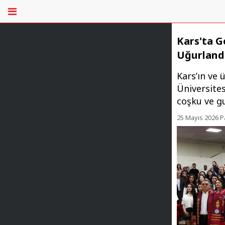
Kars'ta G
Uğurland
Kars’ın ve 
Üniversites
coşku ve gu
25 Mayıs 2026 P