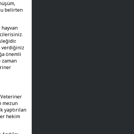
önüşüm,
u belirten
ı, hayvan
ilerisiniz.
leğidir.
 verdiğiniz
ığa önemli
e zaman
riner
 Veteriner
üm mezun
k yaptırılan
ner hekim