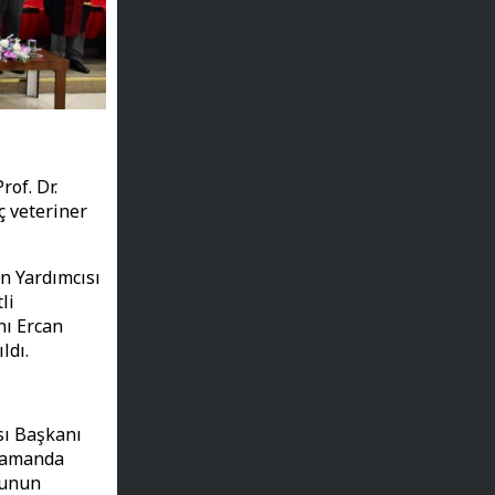
of. Dr.
ç veteriner
an Yardımcısı
li
nı Ercan
ldı.
sı Başkanı
 zamanda
ğunun