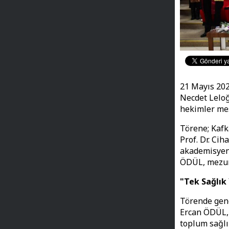
21 Mayıs 202
Necdet Leloğ
hekimler mes
Törene; Kafk
Prof. Dr. Ci
akademisyenl
ÖDÜL, mezun 
"Tek Sağlık
Törende genç
Ercan ÖDÜL, 
toplum sağl