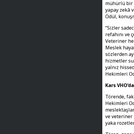
mühürlü bir 
yapay zekâ v
Ödül, konuşm
“Sizler sadec
refahını ve ç
Veteriner hek
Meslek hayat
sözlerden ay
hizmetler su
yalnız hisse
Hekimleri Oda
Kars VHO’da
Törende, fak
Hekimleri Od
meslektaşlar
ve veteriner
yaka rozetler