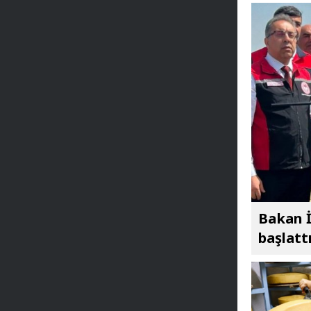
Bakan İ
başlatt