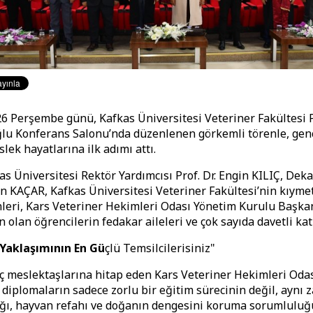
6 Perşembe günü, Kafkas Üniversitesi Veteriner Fakültesi Pr
lu Konferans Salonu’nda düzenlenen görkemli törenle, gen
lek hayatlarına ilk adımı attı.
as Üniversitesi Rektör Yardımcısı Prof. Dr. Engin KILIÇ, Dek
han KAÇAR, Kafkas Üniversitesi Veteriner Fakültesi’nin kıymet
eri, Kars Veteriner Hekimleri Odası Yönetim Kurulu Başka
olan öğrencilerin fedakar aileleri ve çok sayıda davetli katı
 Yaklaşımının En Gü
çlü Temsilcilerisiniz"
 meslektaşlarına hitap eden Kars Veteriner Hekimleri Oda
diplomaların sadece zorlu bir eğitim sürecinin değil, aynı
ığı, hayvan refahı ve doğanın dengesini koruma sorumlulu