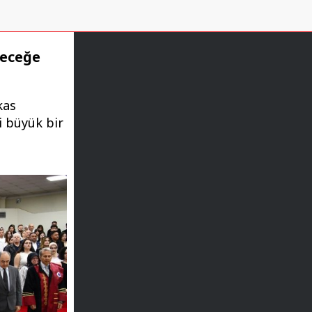
leceğe
kas
i büyük bir