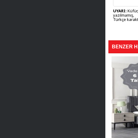
UYARI:
Küfür,
yazılmamış,
Türkçe karakt
BENZER 