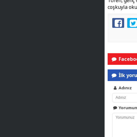
Tören, genç 
coşkuyla oku
Faceboo
İlk yor
Adınız
Yorumu