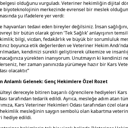
belgesi olduğunu vurguladı. Veteriner hekimliğin dijital d
e biyoteknolojinin merkezinde evrensel bir meslek olduğun
asında şu ifadelere yer verdi:
e hayvanları tedavi eden bireyler değilsiniz. İnsan sağlığın
evreyi bir bütün olarak gören ‘Tek Sağlık’ anlayışının temsilc
imlik; bilgi, vicdan, fedakârlık ve büyük bir sorumluluk mes
ınız boyunca etik değerlerden ve Veteriner Hekim Andı’nda
rılmadan, kendinizi sürekli geliştirerek ülkemize ve insanl
nacağınıza yürekten inanıyorum. Unutmayın ki kendinizi n
derseniz, her zaman yanınızda yürümeye hazır bir Kars Vete
sı olacaktır.”
n Anlamlı Gelenek: Genç Hekimlere Özel Rozet
ülteyi dereceyle bitiren başarılı öğrencilere hediyeleri Kars
ası tarafından tedarik edildi. Ayrıca, mesleğe adım atan t
ımıza, Kars Veteriner Hekimleri Odası tarafından özel olara
 hekimlik mesleğinin saygın sembolü olan kabartma veteri
i hediye edildi.