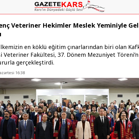
enç Veteriner Hekimler Meslek Yeminiyle Ge
ı
ülkemizin en köklü eğitim çınarlarından biri olan Kaf
i Veteriner Fakültesi, 37. Dönem Mezuniyet Töreni’n
rurla gerçekleştirdi.
azartesi 16:38