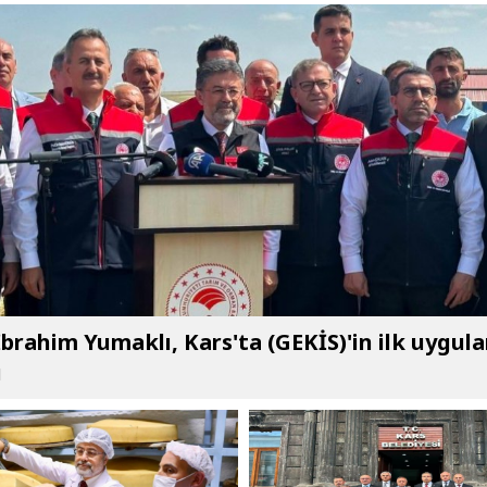
brahim Yumaklı, Kars'ta (GEKİS)'in ilk uygul
ı