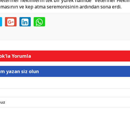
veteriner hekimlerin tek bir yürek halinde "Veteriner Heki
masının ve kep atma seremonisinin ardından sona erdi.
k'la Yorumla
um yazan siz olun
nuz