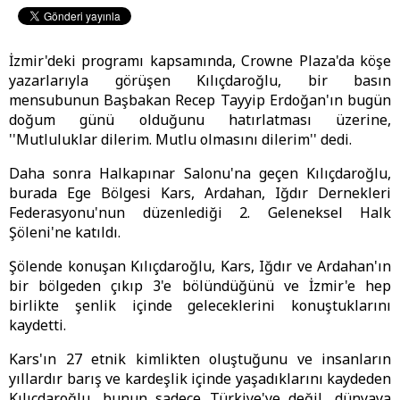
İzmir'deki programı kapsamında, Crowne Plaza'da köşe
yazarlarıyla görüşen Kılıçdaroğlu, bir basın
mensubunun Başbakan Recep Tayyip Erdoğan'ın bugün
doğum günü olduğunu hatırlatması üzerine,
''Mutluluklar dilerim. Mutlu olmasını dilerim'' dedi.
Daha sonra Halkapınar Salonu'na geçen Kılıçdaroğlu,
burada Ege Bölgesi Kars, Ardahan, Iğdır Dernekleri
Federasyonu'nun düzenlediği 2. Geleneksel Halk
Şöleni'ne katıldı.
Şölende konuşan Kılıçdaroğlu, Kars, Iğdır ve Ardahan'ın
bir bölgeden çıkıp 3'e bölündüğünü ve İzmir'e hep
birlikte şenlik içinde geleceklerini konuştuklarını
kaydetti.
Kars'ın 27 etnik kimlikten oluştuğunu ve insanların
yıllardır barış ve kardeşlik içinde yaşadıklarını kaydeden
Kılıçdaroğlu, bunun sadece Türkiye'ye değil, dünyaya