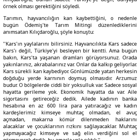
örnek olması gerektiğini söyledi.
Tarımın, hayvancılığın kan kaybettiğini, o nedenle
bugün Ödemiş'te Tarım Mitingi düzenlediklerini
anımsatan Kılıçdaroğlu, şöyle konuştu:
''Kars'ın yaylalarını bilirsiniz. Hayvancılıkta Kars sadece
Kars'ı değil, Türkiye'yi besleyen bir kentti. Ama bugün
bakın, Kars'ta yaşanan dramları görüyorsunuz. Orada
yakınlarınız, akrabalarınız var. Onlar da kalkıp geliyorlar.
Kars sürekli kan kaybediyor. Gönlümüzde yatan herkesin
doğduğu yerde karnının doymuş olmasıdır. Arzumuz
budur. O bölgelerde ciddi bir yoksulluk var. Sadece sosyal
hayatta gerileme yok. Ekonomik hayatta da var. Aile
sigortasını getireceğiz dedik. Ailede kadının banka
hesabına en az 600 lira para yatıracağız ve kadın
kardeşlerimiz kimseye muhtaç olmadan, el avuç
açmadan, makarna kömür dilenmeden haklarını
alacaklar ve çocuklarının rızkını sağlayacaklar. Muhtaç
yapmayacağız kimseye ve sağ elin verdiğini sol el