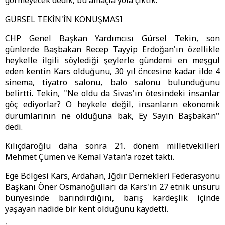
görmeyecek dedik, bu amaçla yola çıktık.''
GÜRSEL TEKİN'İN KONUŞMASI
CHP Genel Başkan Yardımcısı Gürsel Tekin, son
günlerde Başbakan Recep Tayyip Erdoğan'ın özellikle
heykelle ilgili söylediği şeylerle gündemi en meşgul
eden kentin Kars olduğunu, 30 yıl öncesine kadar ilde 4
sinema, tiyatro salonu, balo salonu bulunduğunu
belirtti. Tekin, ''Ne oldu da Sivas'ın ötesindeki insanlar
göç ediyorlar? O heykele değil, insanların ekonomik
durumlarının ne olduğuna bak, Ey Sayın Başbakan''
dedi.
Kılıçdaroğlu daha sonra 21. dönem milletvekilleri
Mehmet Çümen ve Kemal Vatan'a rozet taktı.
Ege Bölgesi Kars, Ardahan, Iğdır Dernekleri Federasyonu
Başkanı Öner Osmanoğulları da Kars'ın 27 etnik unsuru
bünyesinde barındırdığını, barış kardeşlik içinde
yaşayan nadide bir kent olduğunu kaydetti.