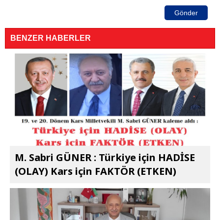
Gönder
BENZER HABERLER
M. Sabri GÜNER : Türkiye için HADİSE
(OLAY) Kars için FAKTÖR (ETKEN)