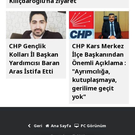
Kılıçdaroğlu’na ziyaret
CHP Gençlik
CHP Kars Merkez
Kolları İl Başkan
İlçe Başkanından
Yardımcısı Baran
Önemli Açıklama :
Aras İstifa Etti
"Ayrımcılığa,
kutuplaşmaya,
gerilime geçit
yok"
Geri
Ana Sayfa
PC Görünüm