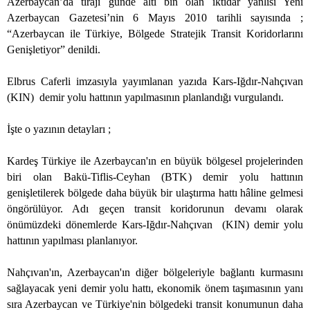
Azerbaycan’da tirajı günde altı bin olan iktidar yanlısı Yeni
Azerbaycan Gazetesi’nin 6 Mayıs 2010 tarihli sayısında ;
“Azerbaycan ile Türkiye, Bölgede Stratejik Transit Koridorlarını
Genişletiyor” denildi.
Elbrus Caferli imzasıyla yayımlanan yazıda Kars-Iğdır-Nahçıvan
(KIN)
demir yolu hattının yapılmasının planlandığı vurgulandı.
İşte o yazının detayları ;
Kardeş Türkiye ile Azerbaycan'ın en büyük bölgesel projelerinden
biri olan Bakü-Tiflis-Ceyhan (BTK) demir yolu hattının
genişletilerek bölgede daha büyük bir ulaştırma hattı hâline gelmesi
öngörülüyor. Adı geçen transit koridorunun devamı olarak
önümüzdeki dönemlerde Kars-Iğdır-Nahçıvan
(KIN) demir yolu
hattının yapılması planlanıyor.
Nahçıvan'ın, Azerbaycan'ın diğer bölgeleriyle bağlantı kurmasını
sağlayacak yeni demir yolu hattı, ekonomik önem taşımasının yanı
sıra Azerbaycan ve Türkiye'nin bölgedeki transit konumunun daha