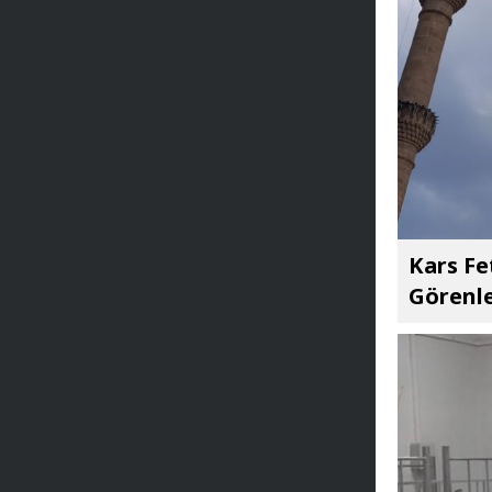
Kars Fe
Görenle