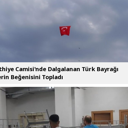
thiye Camisi'nde Dalgalanan Türk Bayrağı
rin Beğenisini Topladı