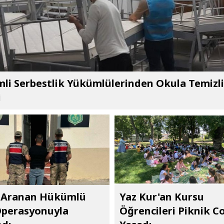
li Serbestlik Yükümlülerinden Okula Temizl
i
a Aranan Hükümlü
Yaz Kur'an Kursu
Operasyonuyla
Öğrencileri Piknik C