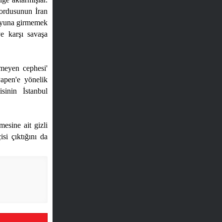
ordusunun İran
 oyuna girmemek
e karşı savaşa
lmeyen cephesi'
apen'e yönelik
sinin İstanbul
esine ait gizli
si çıktığını da