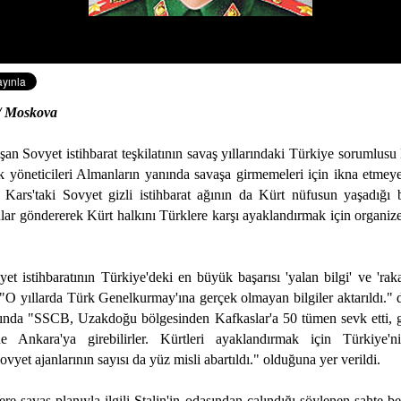
/ Moskova
n Sovyet istihbarat teşkilatının savaş yıllarındaki Türkiye sorumlusu 
k yöneticileri Almanların yanında savaşa girmemeleri için ikna etmeye 
 Kars'taki Sovyet gizli istihbarat ağının da Kürt nüfusun yaşadığı 
lar göndererek Kürt halkını Türklere karşı ayaklandırmak için organize
t istihbaratının Türkiye'deki en büyük başarısı 'yalan bilgi' ve 'raka
 "O yıllarda Türk Genelkurmay'ına gerçek olmayan bilgiler aktarıldı." 
asında "SSCB, Uzakdoğu bölgesinden Kafkaslar'a 50 tümen sevk etti, 
e Ankara'ya girebilirler. Kürtleri ayaklandırmak için Türkiye
ovyet ajanlarının sayısı da yüz misli abartıldı." olduğuna yer verildi.
re savaş planıyla ilgili Stalin'in odasından çalındığı söylenen sahte be