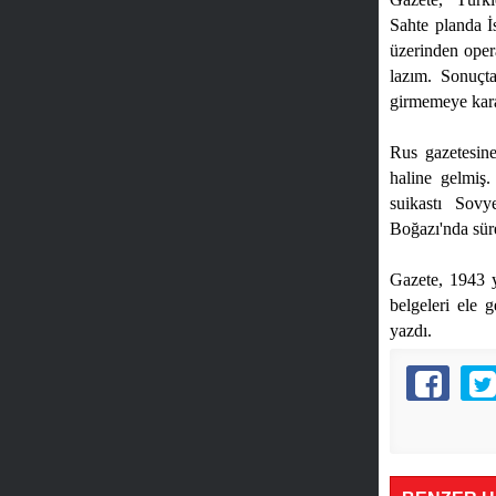
Sahte planda 
üzerinden oper
lazım. Sonuçt
girmemeye kar
Rus gazetesine
haline gelmiş
suikastı Sovy
Boğazı'nda süre
Gazete, 1943 y
belgeleri ele 
yazdı.