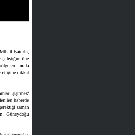
Mihail Baturin,
çalıştığını öne
bölgelere molla
 ettiğine dikkat
mları şişirmek'
denilen haberde
gerektiği zaman
'nin Güneydoğu
lge aktarmışlar.