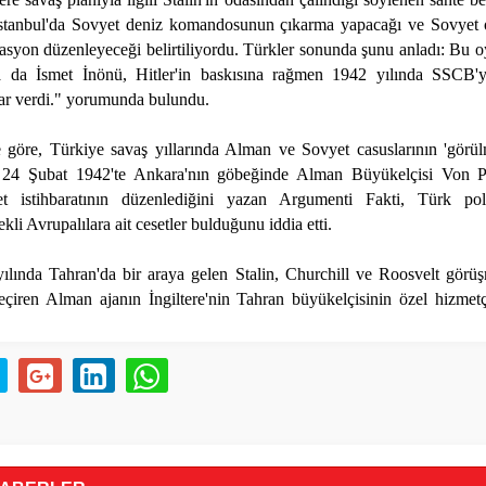
İstanbul'da Sovyet deniz komandosunun çıkarma yapacağı ve Sovyet 
asyon düzenleyeceği belirtiliyordu. Türkler sonunda şunu anladı: Bu
a da İsmet İnönü, Hitler'in baskısına rağmen 1942 yılında SSCB'y
ar verdi." yorumunda bulundu.
 göre, Türkiye savaş yıllarında Alman ve Sovyet casuslarının 'görü
. 24 Şubat 1942'te Ankara'nın göbeğinde Alman Büyükelçisi Von P
et istihbaratının düzenlediğini yazan Argumenti Fakti, Türk poli
kli Avrupalılara ait cesetler bulduğunu iddia etti.
ılında Tahran'da bir araya gelen Stalin, Churchill ve Roosvelt görüşm
geçiren Alman ajanın İngiltere'nin Tahran büyükelçisinin özel hizmetçi