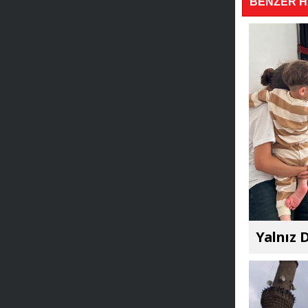
BENZER 
Yalnız D