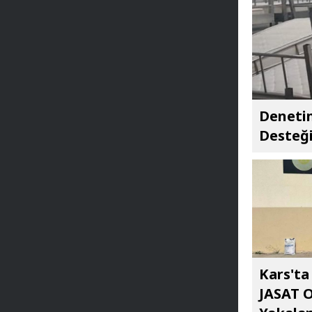
Denetim
Desteğ
Kars't
JASAT 