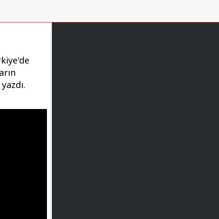
rkiye'de
arın
 yazdı.