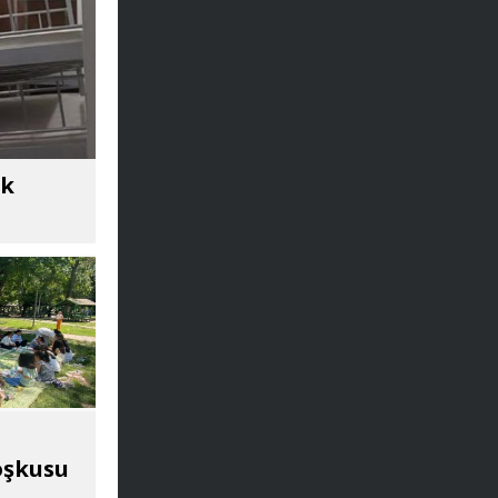
ik
oşkusu