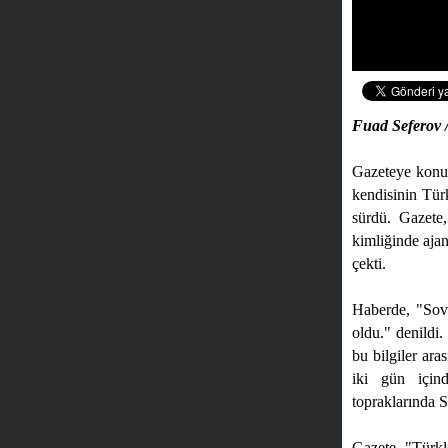
Fuad Seferov 
Gazeteye konuşa
kendisinin Tür
sürdü. Gazete,
kimliğinde ajan
çekti.
Haberde, "Sovye
oldu." denildi.
bu bilgiler ar
iki gün içind
topraklarında S
Gazete, "Türkle