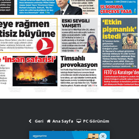
Geri
Ana Sayfa
PC Görünüm
Gazetekars © 2010
Haber Scripti