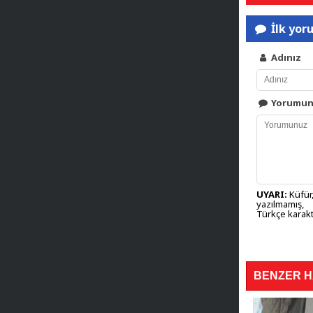
İlk yor
Adınız
Yorumu
UYARI:
Küfür,
yazılmamış,
Türkçe karakt
BENZER 