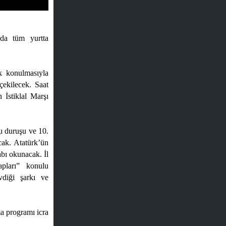
da tüm yurtta
nk konulmasıyla
çekilecek. Saat
 İstiklal Marşı
ı duruşu ve 10.
cak. Atatürk’ün
abı okunacak. İl
pları” konulu
vdiği şarkı ve
a programı icra