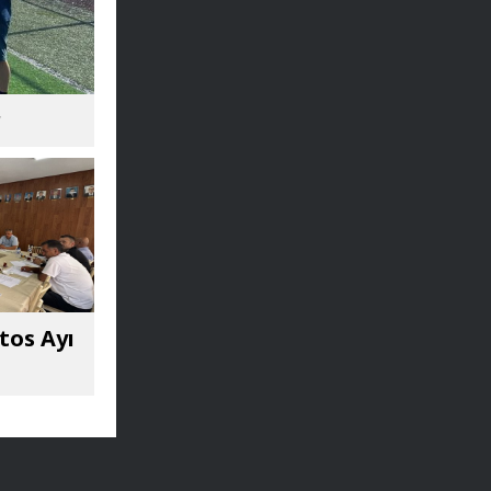
r
tos Ayı