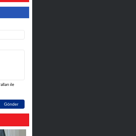
lları ile
Gönder