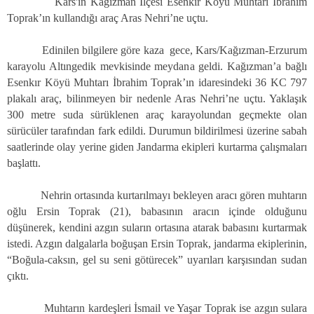
Kars'ın
Kağızman İlçesi Esenkır Köyü Muhtarı İbrahim
Toprak’ın kullandığı araç Aras Nehri’ne uçtu.
Edinilen bilgilere göre kaza
gece, Kars/Kağızman-Erzurum
karayolu Altıngedik mevkisinde meydana geldi. Kağızman’a bağlı
Esenkır Köyü Muhtarı İbrahim Toprak’ın idaresindeki 36 KC 797
plakalı araç, bilinmeyen bir nedenle Aras Nehri’ne uçtu. Yaklaşık
300 metre
suda sürüklenen araç karayolundan geçmekte olan
sürücüler tarafından fark edildi. Durumun bildirilmesi üzerine sabah
saatlerinde olay yerine giden Jandarma ekipleri kurtarma çalışmaları
başlattı.
Nehrin ortasında kurtarılmayı bekleyen aracı gören muhtarın
oğlu Ersin Toprak (21), babasının aracın içinde olduğunu
düşünerek, kendini azgın suların ortasına atarak babasını kurtarmak
istedi. Azgın dalgalarla boğuşan Ersin Toprak, jandarma ekiplerinin,
“Boğula-caksın, gel su seni götürecek” uyarıları karşısından sudan
çıktı.
Muhtarın kardeşleri İsmail ve Yaşar Toprak ise azgın sulara