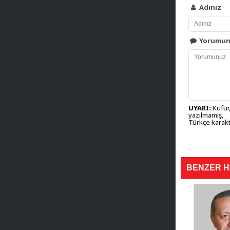
Adınız
Yorumu
UYARI:
Küfür,
yazılmamış,
Türkçe karakt
BENZER 