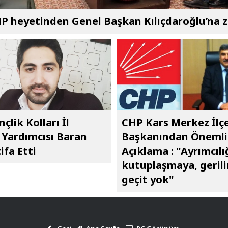
P heyetinden Genel Başkan Kılıçdaroğlu’na z
çlik Kolları İl
CHP Kars Merkez İlç
Yardımcısı Baran
Başkanından Önemli
ifa Etti
Açıklama : "Ayrımcılı
kutuplaşmaya, geril
geçit yok"