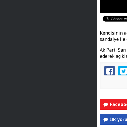
Kendisinin a
sandalye ile 
Ak Parti Sarı
ederek açıkl
Faceboo
İlk yor