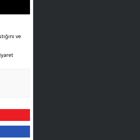
tığını ve
iyaret