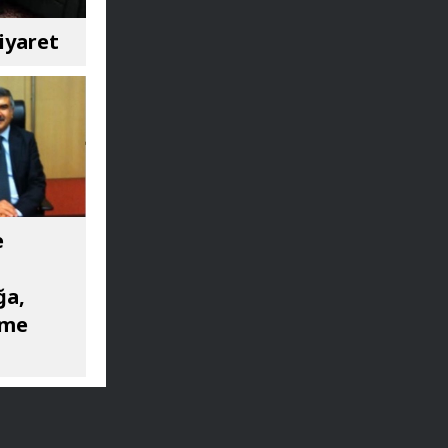
iyaret
e
ğa,
ime