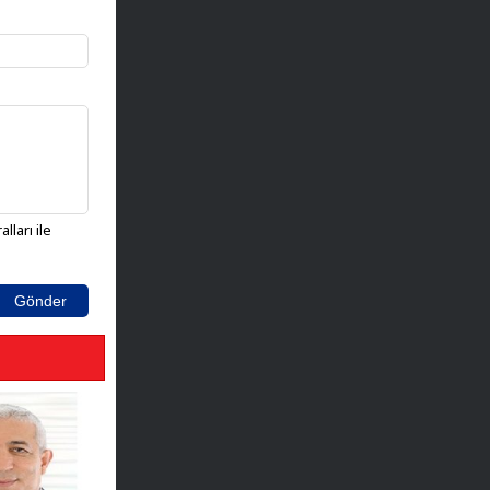
lları ile
Gönder