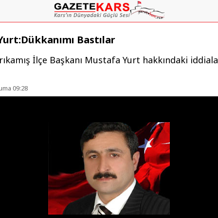
Yurt:Dükkanımı Bastılar
rıkamış İlçe Başkanı Mustafa Yurt hakkındaki iddial
uma 09:28