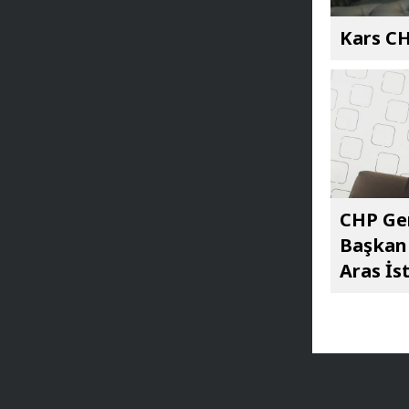
Kars CH
CHP Gen
Başkan 
Aras İst