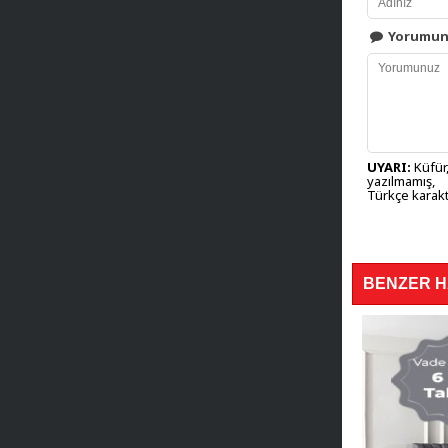
Yorumu
UYARI:
Küfür,
yazılmamış,
Türkçe karakt
BENZER 