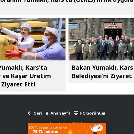
ı
umaklı, Kars'ta
Bakan Yumaklı, Kars
 ve Kaşar Üretim
Belediyesi'ni Ziyaret 
 Ziyaret Etti
Geri
Ana Sayfa
PC Görünüm
Gazetekars © 2010
Haber Scripti