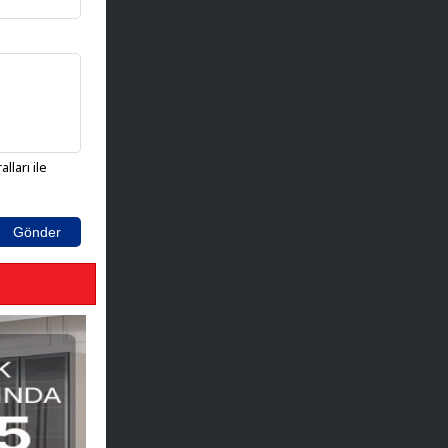
lları ile
Gönder