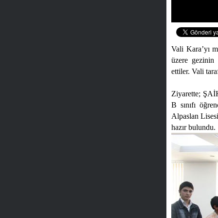
Vali Kara’yı m
üzere gezinin
ettiler. Vali ta
Ziyarette; ŞA
B sınıfı öğren
Alpaslan Lises
hazır bulundu.