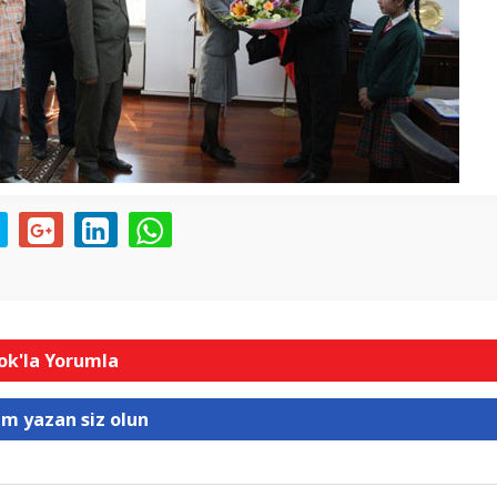
k'la Yorumla
um yazan siz olun