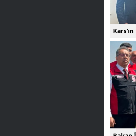
Kars'ın
Bakan İ