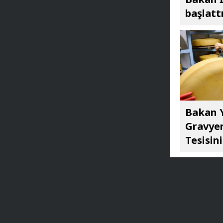
başlatt
Bakan Y
Gravyer
Tesisini