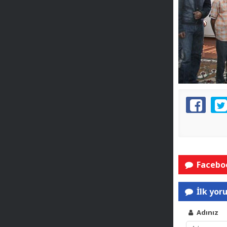
Faceboo
İlk yor
Adınız