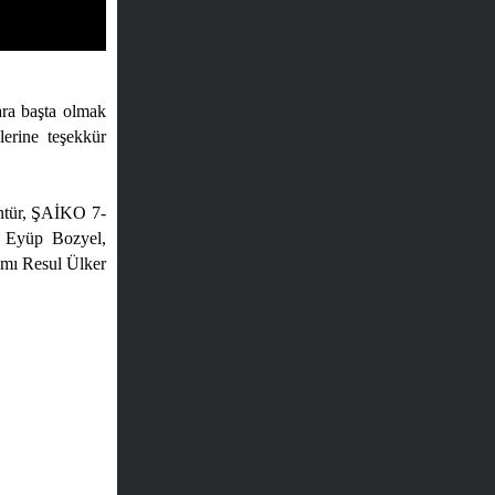
ara başta olmak
erine teşekkür
ntür, ŞAİKO 7-
si Eyüp Bozyel,
amı Resul Ülker