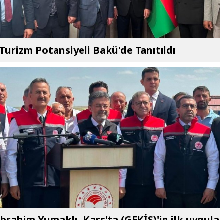
 Turizm Potansiyeli Bakü'de Tanıtıldı
brahim Yumaklı, Kars'ta (GEKİS)'in ilk uygul