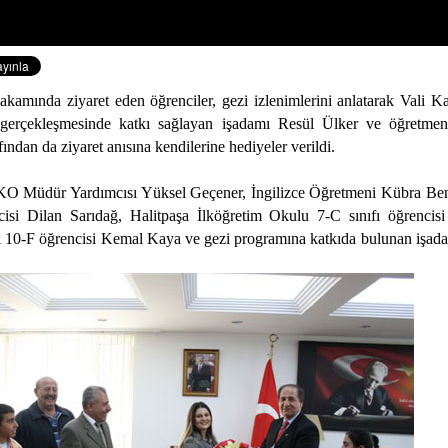
akamında ziyaret eden öğrenciler, gezi izlenimlerini anlatarak Vali K
 gerçekleşmesinde katkı sağlayan işadamı Resül Ülker ve öğretmenl
rafından da ziyaret anısına kendilerine hediyeler verildi.
İKO Müdür Yardımcısı Yüksel Geçener, İngilizce Öğretmeni Kübra Be
cisi Dilan Sarıdağ, Halitpaşa İlköğretim Okulu 7-C sınıfı öğrenci
i 10-F öğrencisi Kemal Kaya ve gezi programına katkıda bulunan işad