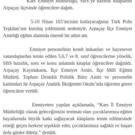
Kars Emniyet Müdürlüğü, SBS’ye hazırlık kitaplarını
Arpaçay ilçesinde öğrencilere dağıttı.
5-10 Nisan 165’incisini kutlayacağımız Türk Polis
Teşkilatı’nın kuruluş yıldönümü nedeniyle, Arpaçay İlçe Emniyet
Amirliği eğitim alanında önemli bir adım attı.
Emniyet personelinin kendi imkanları ve hayırsever
vatandaşlardan temin edilen 5,6,7 ve 8. sınıf öğrencilerine yönelik,
SBS hazırlık, soru ve konu anlatımlı kitaplar öğrencilere dağıtıldı.
Arpaçay Kaymakamı, İlçe Emniyet Amiri, İlçe Milli Eğitim
Müdürü, Toplum Destekli Polislik Büro Amiri ve personelin
katılımları ile Arpaçay Atatürk İlköğretim Okulu’nda öğrenim gören
öğrencilere verildi.
Emniyetten yapılan açıklamada, “Kars İl Emniyet
Müdürlüğü olarak geleceğimizin teminatı olan çocuklarımıza eğitim
hayatlarında büyük katkı sağlayacak kitapların temin edilmesinde
emeği geçen herkese teşekkür eder, çocuklarımıza sağlıklı ve başarı
dolu günler dileriz.” denildi.