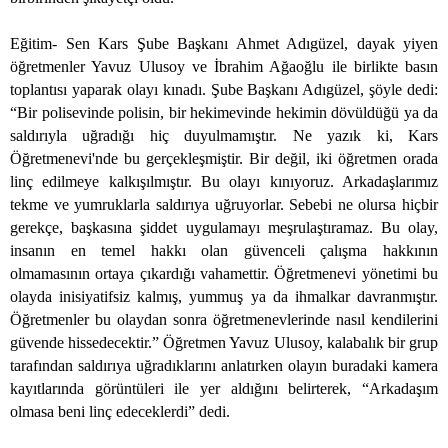
Eğitim- Sen Kars Şube Başkanı Ahmet Adıgüzel, dayak yiyen
öğretmenler Yavuz Ulusoy ve İbrahim Ağaoğlu ile birlikte basın
toplantısı yaparak olayı kınadı. Şube Başkanı Adıgüzel, şöyle dedi:
“Bir polisevinde polisin, bir hekimevinde hekimin dövüldüğü ya da
saldırıyla uğradığı hiç duyulmamıştır. Ne yazık ki, Kars
Öğretmenevi'nde bu gerçekleşmiştir. Bir değil, iki öğretmen orada
linç edilmeye kalkışılmıştır. Bu olayı kınıyoruz. Arkadaşlarımız
tekme ve yumruklarla saldırıya uğruyorlar. Sebebi ne olursa hiçbir
gerekçe, başkasına şiddet uygulamayı meşrulaştıramaz. Bu olay,
insanın en temel hakkı olan güvenceli çalışma hakkının
olmamasının ortaya çıkardığı vahamettir. Öğretmenevi yönetimi bu
olayda inisiyatifsiz kalmış, yummuş ya da ihmalkar davranmıştır.
Öğretmenler bu olaydan sonra öğretmenevlerinde nasıl kendilerini
güvende hissedecektir.” Öğretmen Yavuz Ulusoy, kalabalık bir grup
tarafından saldırıya uğradıklarını anlatırken olayın buradaki kamera
kayıtlarında görüntüleri ile yer aldığını belirterek, “Arkadaşım
olmasa beni linç edeceklerdi” dedi.