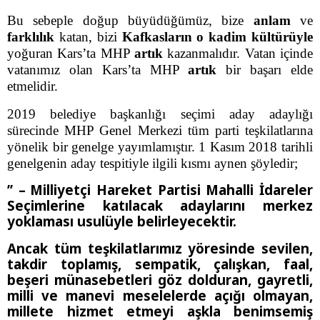
Bu sebeple doğup büyüdüğümüz, bize
anlam
ve
farklılık
katan, bizi
Kafkasların o kadim kültürüyle
yoğuran Kars’ta MHP
artık
kazanmalıdır. Vatan içinde
vatanımız olan Kars’ta MHP
artık
bir başarı elde
etmelidir.
2019 belediye başkanlığı seçimi aday adaylığı
sürecinde MHP Genel Merkezi tüm parti teşkilatlarına
yönelik bir genelge yayımlamıştır. 1 Kasım 2018 tarihli
genelgenin aday tespitiyle ilgili kısmı aynen şöyledir;
’’ –
Milliyetçi Hareket Partisi Mahalli İdareler
Seçimlerine katılacak adaylarını merkez
yoklaması usulüyle belirleyecektir.
Ancak tüm teşkilatlarımız yöresinde sevilen,
takdir toplamış, sempatik, çalışkan, faal,
beşeri münasebetleri göz dolduran, gayretli,
milli ve manevi meselelerde açığı olmayan,
millete hizmet etmeyi aşkla benimsemiş