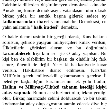
Talebimiz dillerden düşürülmeyen demokrasi adınadır.
Ancak hiç kimse demokrasiyi, vatandaşın rutin olarak
birkaç yılda bir sandık başına giderek sadece
oy
kullanmasından ibaret
sanmamalıdır. Demokrasi, en
yalın anlatımla
’’halk iradesi’’
demektir.
O halde demokrasinin bir gereği olarak, Kars halkına
sorulsun, şehirde yaşayan milliyetçilere kulak verilsin,
Ülkücülerin görüşleri alınsın ve bu doğrultuda
kazanabilecek kişi
kim ise işte O aday yapılsın. Bu
kişi ben de olabilirim bir başkası da olabilir hiç fark
etmez, önemli de değil. Yeter ki hakkaniyetle karar
verilsin. Hakikatlere ihanet edilmesin. Kars’tan
MHP’nin gerek milletvekili çıkarmasının gerekse İl
belediye başkanlığını kazanmasının tek yolu budur;
Halkın ve Milliyetçi-Ülkücü tabanın istediği kişiyi
aday yapmak.
Bunun aksi hezimet olur, tekrar yenilgi
olur. Birkaç haramzâde cebini dolduracak ve bir takım
kodamanlar aday olup egosunu tatmin edecek diye hiç