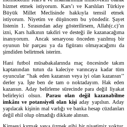
hizmet etmek istiyorum. Kars’ı ve Karslıları Türkiye
Büyük Millet Meclisinde hakkıyla temsil etmek
istiyorum. Niyetim ve düşüncem bu yöndedir. Şayet
listenin 1. Sırasından aday gösterilirsem, Allah(c.c)’ın
izni, Kars halkının takdiri ve desteği ile kazanacağıma
inanıyorum. Ancak senaryosu önceden yazılmış bir
oyunun bir parçası ya da figüranı olmayacağımı da
şimdiden belirtmek isterim.
Hani futbol müsabakalarında maç öncesinde takım
kaptanından tutun da kaleciye varıncaya kadar tüm
oyuncular ’’hak eden kazansın veya iyi olan kazansın’’
derler ya. İşte ben de tam o noktadayım. Hak eden
kazansın. Aday belirleme sürecinde para değil liyakat
belirleyici olsun.
Parası olan değil
kazanabilme
imkânı ve potansiyeli olan kişi
aday yapılsın. Aday
yapılacak kişinin mal varlığı ve banka hesap cüzdanları
değil ehil olup olmadığı dikkate alınsın.
Kimseyi kırmak veya üzmek gibi bir niyetimiz yoktur.