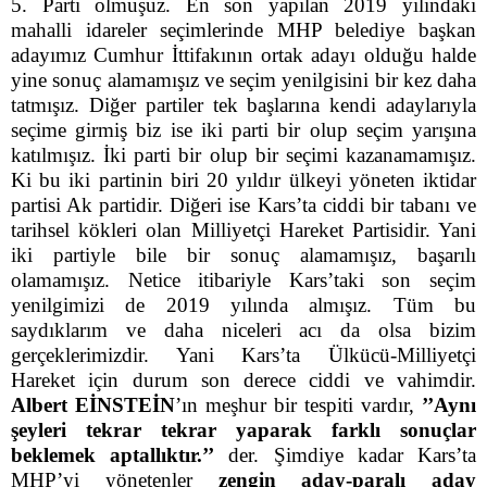
5. Parti olmuşuz. En son yapılan 2019 yılındaki
mahalli idareler seçimlerinde MHP belediye başkan
adayımız Cumhur İttifakının ortak adayı olduğu halde
yine sonuç alamamışız ve seçim yenilgisini bir kez daha
tatmışız. Diğer partiler tek başlarına kendi adaylarıyla
seçime girmiş biz ise iki parti bir olup seçim yarışına
katılmışız. İki parti bir olup bir seçimi kazanamamışız.
Ki bu iki partinin biri 20 yıldır ülkeyi yöneten iktidar
partisi Ak partidir. Diğeri ise Kars’ta ciddi bir tabanı ve
tarihsel kökleri olan Milliyetçi Hareket Partisidir. Yani
iki partiyle bile bir sonuç alamamışız, başarılı
olamamışız. Netice itibariyle Kars’taki son seçim
yenilgimizi de 2019 yılında almışız. Tüm bu
saydıklarım ve daha niceleri acı da olsa bizim
gerçeklerimizdir. Yani Kars’ta Ülkücü-Milliyetçi
Hareket için durum son derece ciddi ve vahimdir.
Albert EİNSTEİN
’ın meşhur bir tespiti vardır,
’’Aynı
şeyleri tekrar tekrar yaparak farklı sonuçlar
beklemek aptallıktır.’’
der. Şimdiye kadar Kars’ta
MHP’yi yönetenler
zengin aday-paralı aday