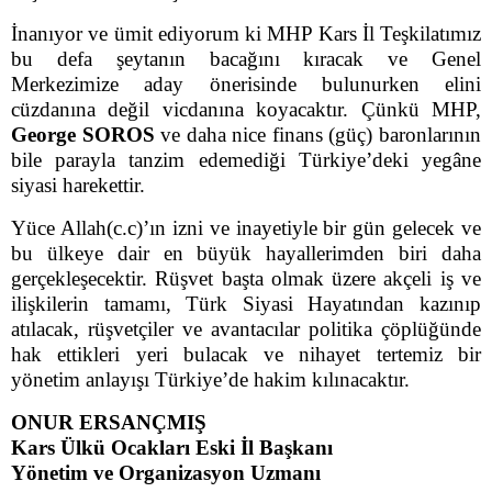
İnanıyor ve ümit ediyorum ki MHP Kars İl Teşkilatımız
bu defa şeytanın bacağını kıracak ve Genel
Merkezimize aday önerisinde bulunurken elini
cüzdanına değil vicdanına koyacaktır. Çünkü MHP,
George SOROS
ve daha nice finans (güç) baronlarının
bile parayla tanzim edemediği Türkiye’deki yegâne
siyasi harekettir.
Yüce Allah(c.c)’ın izni ve inayetiyle bir gün gelecek ve
bu ülkeye dair en büyük hayallerimden biri daha
gerçekleşecektir. Rüşvet başta olmak üzere akçeli iş ve
ilişkilerin tamamı, Türk Siyasi Hayatından kazınıp
atılacak, rüşvetçiler ve avantacılar politika çöplüğünde
hak ettikleri yeri bulacak ve nihayet tertemiz bir
yönetim anlayışı Türkiye’de hakim kılınacaktır.
ONUR ERSANÇMIŞ
Kars Ülkü Ocakları Eski İl Başkanı
Yönetim ve Organizasyon Uzmanı