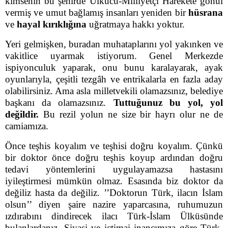
kimsenin bu şehirde Ülkücü-Milliyetçi Harekete gönül
vermiş ve umut bağlamış insanları yeniden bir
hüsrana
ve
hayal kırıklığına
uğratmaya hakkı yoktur.
Yeri gelmişken, buradan muhataplarını yol yakınken ve
vakitlice uyarmak istiyorum. Genel Merkezde
ispiyonculuk yaparak, onu bunu karalayarak, ayak
oyunlarıyla, çeşitli tezgâh ve entrikalarla en fazla aday
olabilirsiniz. Ama asla milletvekili olamazsınız, belediye
başkanı da olamazsınız.
Tuttuğunuz bu yol, yol
değildir.
Bu rezil yolun ne size bir hayrı olur ne de
camiamıza.
Önce teşhis koyalım ve teşhisi doğru koyalım. Çünkü
bir doktor önce doğru teşhis koyup ardından doğru
tedavi yöntemlerini uygulayamazsa hastasını
iyileştirmesi mümkün olmaz. Esasında biz doktor da
değiliz hasta da değiliz. ’’Doktorun Türk, ilacın İslam
olsun’’ diyen şaire nazire yaparcasına, ruhumuzun
ızdırabını dindirecek ilacı Türk-İslam Ülküsünde
bulanlardanız. Siyasi ve içtimai inancımıza göre Türk-