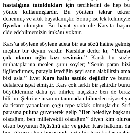
hastalığına tutuldukları için
tercihlerini de hep bu
yönde kullanmışlardır. Bu yöntem tekrar tekrar
denenmiş ve artık bayatlamıştır. Sonuç ise tek kelimeyle
fiyasko
olmuştur. Bu bayat yöntemle Kars’ta başarı
elde edebilmemizin imkânı yoktur.
Kars’ta söylene söylene adeta bir ata sözü haline gelmiş
meşhur bir deyim vardır. Karslılar derler ki;
’’Parası
çok olanın oğlu kızı sevinsin.’’
Karslı bu sözle
muhataplarına mealen şunu söyler; ’’Senin paran bizi
ilgilendirmez, parayla istediğin şeyi satın alabilirsin ama
bizi asla.’’ Evet
Kars halkı satılık değildir
ve bunu
defalarca ispat etmiştir. Kars çok farklı bir şehirdir bunu
büyüklerimiz daha iyi bilirler, naçizâne ben de biraz
bilirim. Şehri ve insanını tanımadan bilmeden siyaset ya
da ticaret yapanların çoğu tepe taklak olmuşlardır. Sırf
parasına puluna güvenerek gelip ’’Ben belediye başkanı
olacağım, ben milletvekili olacağım’’ diyen kim olursa
olsun boyunun ölçüsünü alır ve gider. Kars halkının da
boy ölçüsü alma hususunda usta bir terzi kadar mahir