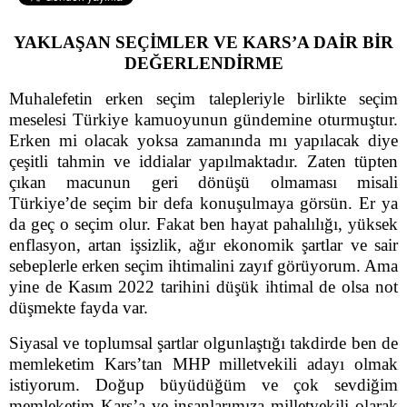
YAKLAŞAN SEÇİMLER VE KARS’A DAİR BİR
DEĞERLENDİRME
Muhalefetin erken seçim talepleriyle birlikte seçim
meselesi Türkiye kamuoyunun gündemine oturmuştur.
Erken mi olacak yoksa zamanında mı yapılacak diye
çeşitli tahmin ve iddialar yapılmaktadır. Zaten tüpten
çıkan macunun geri dönüşü olmaması misali
Türkiye’de seçim bir defa konuşulmaya görsün. Er ya
da geç o seçim olur. Fakat ben hayat pahalılığı, yüksek
enflasyon, artan işsizlik, ağır ekonomik şartlar ve sair
sebeplerle erken seçim ihtimalini zayıf görüyorum. Ama
yine de Kasım 2022 tarihini düşük ihtimal de olsa not
düşmekte fayda var.
Siyasal ve toplumsal şartlar olgunlaştığı takdirde ben de
memleketim Kars’tan MHP milletvekili adayı olmak
istiyorum. Doğup büyüdüğüm ve çok sevdiğim
memleketim Kars’a ve insanlarımıza milletvekili olarak