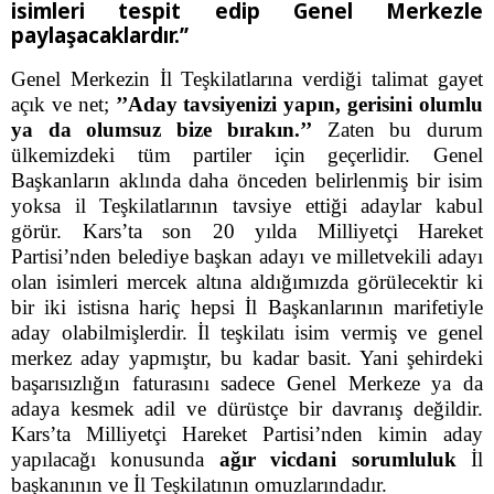
isimleri tespit edip Genel Merkezle
paylaşacaklardır.’’
Genel Merkezin İl Teşkilatlarına verdiği talimat gayet
açık ve net;
’’Aday tavsiyenizi yapın, gerisini olumlu
ya da olumsuz bize bırakın.’’
Zaten bu durum
ülkemizdeki tüm partiler için geçerlidir. Genel
Başkanların aklında daha önceden belirlenmiş bir isim
yoksa il Teşkilatlarının tavsiye ettiği adaylar kabul
görür. Kars’ta son 20 yılda Milliyetçi Hareket
Partisi’nden belediye başkan adayı ve milletvekili adayı
olan isimleri mercek altına aldığımızda görülecektir ki
bir iki istisna hariç hepsi İl Başkanlarının marifetiyle
aday olabilmişlerdir. İl teşkilatı isim vermiş ve genel
merkez aday yapmıştır, bu kadar basit. Yani şehirdeki
başarısızlığın faturasını sadece Genel Merkeze ya da
adaya kesmek adil ve dürüstçe bir davranış değildir.
Kars’ta Milliyetçi Hareket Partisi’nden kimin aday
yapılacağı konusunda
ağır vicdani sorumluluk
İl
başkanının ve İl Teşkilatının omuzlarındadır.