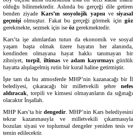
olduğu bilinmektedir. Aslında bu gerçeği dile getiren
benden ziyade
Kars’ın sosyolojik yapısı
ve
siyasal
geçmişi
olmuştur. Fakat bu gerçeği görmek için
göz
gerekmekte, sezmek için ise
öz
gerekmektedir.
Kars’ta işe alımlardan tutun da ekonomik ve sosyal
yaşam başta olmak üzere hayatın her alanında,
kendinden olmayana hayat hakkı tanımayan bir
zihniyet,
torpil
,
iltimas
ve
adam kayırmayı
günlük
hayatta alışılagelmiş rutin bir kural haline getirmiştir.
İşte tam da bu atmosferde MHP’nin kazanacağı bir İl
belediyesi, çıkaracağı bir milletvekili şehre
nefes
aldıracak
, torpili ve kimsesi olmayanların da sığınağı
olacaktır İnşallah.
MHP Kars’ta bir
dengedir
. MHP’nin Kars belediyesini
tekrar kazanmasıyla ve milletvekili çıkarmasıyla
bozulan siyasi ve toplumsal dengeler yeniden tesis ve
temin edilecektir.