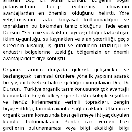
anlatan Doç. Dr. Atilla Dursun, bölgenin doğal
potansiyelinin tahrip edilmemiş olmasının
avantajlardan en önemlisi olduğunu belirtti. Yöre
yetiştiricisinin fazla kimyasal kullanmadığını ve
toprakların bu bakımdan temiz olduğunu ifade eden
Dursun, “Serin ve sıcak iklim, biyoçeşitliliğin fazla oluşu,
iklim uygunluğu, su kaynaklan ve alan yeterliliği, geçiş
sürecinin kısalığı, iş gücü ve girdilerin ucuzluğu ile
endüstri bölgelerine uzaklığı, bölgemizin en önemli
avantajlarıdır.” diye konuştu.
Organik tarımın dünyada giderek gelişmekte ve
başlangıçtaki tarımsal ürünlere yönelik yapısını asarak
bir yaşam felsefesi haline geldiğini vurgulayan Doç. Dr.
Dursun, “Türkiye organik tarım konusunda çok avantajlı
konumdadır. Birçok ülkeye göre farklı ekolojik koşulları
ve henüz kirlenmemiş verimli toprakları, zengin
biyoçesitliliği, tarımda avantaj sağlamaktadır. Ülkemizde
organik tarım konusunda bazı gelişmeye ihtiyaç duyulan
konular bulunmaktadır. Bunlar, izin verilen bazı
girdilerin bulunamaması veya bilgi eksikliği, bilgi