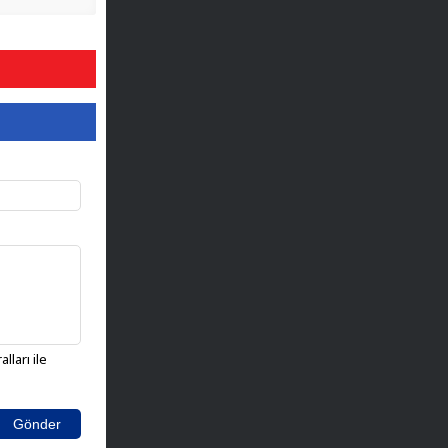
lları ile
Gönder