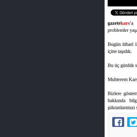
gazete
kars
’a
problemler yaş
Bugün itibari i
içine taşıdık.
Bu üç günlük sü
Muhterem Karsl
Bizlere göster
hakkında bilg
şükranlarımızı 