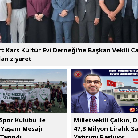
t Kars Kültür Evi Derneği'ne Başkan Vekili C
an ziyaret
 Spor Kulübü ile
Milletvekili Çalkın, D
ı Yaşam Mesajı
47,8 Milyon Liralık Sa
Taşındı
Yatırımı Başlıyor