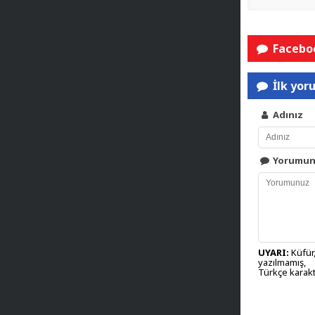
Faceboo
İlk yor
Adınız
Yorumu
UYARI:
Küfür,
yazılmamış,
Türkçe karakt