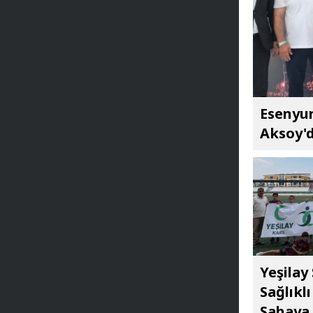
Esenyur
Aksoy'd
Yeşilay
Sağlıkl
Sahaya 