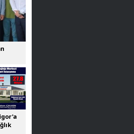
an
igor'a
ğlık