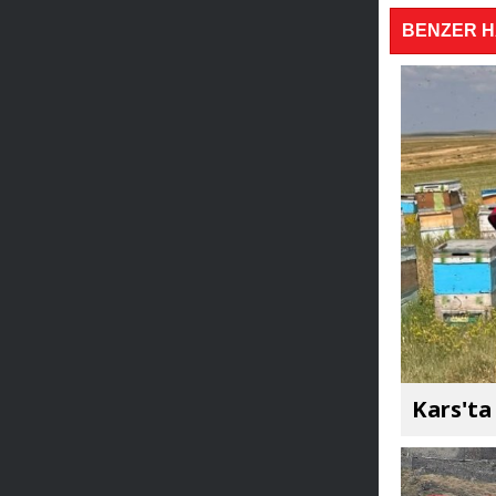
BENZER 
Kars'ta