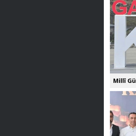
Millî G