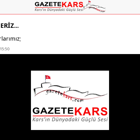
RİZ...
rlarımız;
15:50