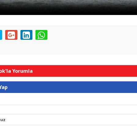
k'la Yorumla
Yap
nuz