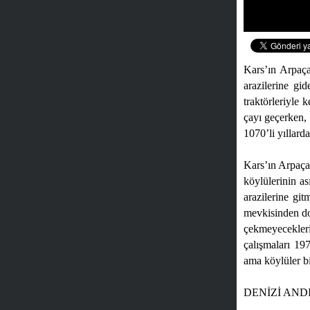
Kars’ın Arpaça
arazilerine gi
traktörleriyle 
çayı geçerken, 
1070’li yıllard
Kars’ın Arpaça
köylülerinin as
arazilerine gi
mevkisinden d
çekmeyecekleri 
çalışmaları 197
ama köylüler bi
DENİZİ AN