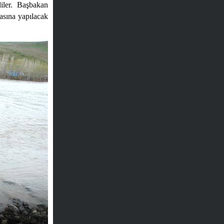
iler. Başbakan
rasına yapılacak