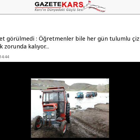
let görülmedi : Öğretmenler bile her gün tulumlu çi
 zorunda kalıyor...
14:44