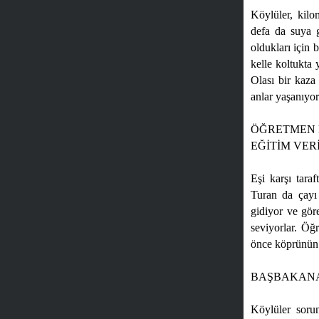
Köylüler, kilo
defa da suya g
oldukları için 
kelle koltukta 
Olası bir kaza
anlar yaşanıyor
ÖĞRETMEN 
EĞİTİM VER
Eşi karşı tar
Turan da çayı
gidiyor ve gör
seviyorlar. Öğ
önce köprünün y
BAŞBAKANA
Köylüler sorun