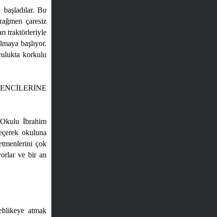
 başladılar. Bu
 rağmen çaresiz
ı traktörleriyle
almaya başlıyor.
culukta korkulu
ENCİLERİNE
 Okulu İbrahim
eçerek okuluna
etmenlerini çok
orlar ve bir an
tehlikeye atmak