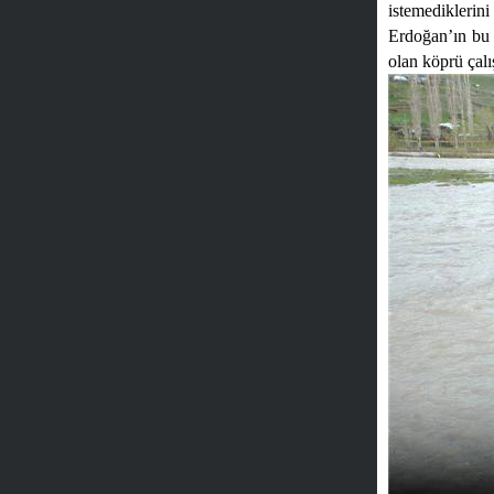
istemedikleri
Erdoğan’ın bu k
olan köprü çalı