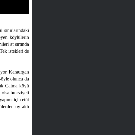
 sınırlarındaki
eyen köylülerin
leri at sırtında
ek istekleri de
iyor. Karaurgan
 Böyle olunca da
çük Çatma köyü
 olsa bu eziyeti
yapımı için etüt
ülerden oy aldı