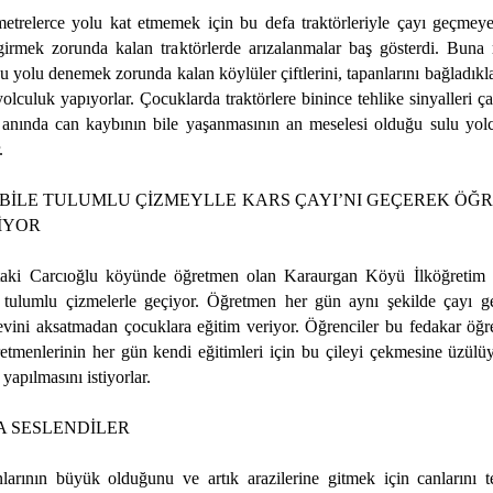
metrelerce yolu kat etmemek için bu defa traktörleriyle çayı geçmeye
irmek zorunda kalan traktörlerde arızalanmalar baş gösterdi. Buna
bu yolu denemek zorunda kalan köylüler çiftlerini, tapanlarını bağladıklar
yolculuk yapıyorlar. Çocuklarda traktörlere binince tehlike sinyalleri ç
 anında can kaybının bile yaşanmasının an meselesi olduğu sulu yol
.
BİLE TULUMLU ÇİZMEYLLE KARS ÇAYI’NI GEÇEREK ÖĞR
İYOR
aftaki Carcıoğlu köyünde öğretmen olan Karaurgan Köyü İlköğretim
 tulumlu çizmelerle geçiyor. Öğretmen her gün aynı şekilde çayı g
evini aksatmadan çocuklara eğitim veriyor. Öğrenciler bu fedakar öğr
retmenlerinin her gün kendi eğitimleri için bu çileyi çekmesine üzülüy
apılmasını istiyorlar.
 SESLENDİLER
larının büyük olduğunu ve artık arazilerine gitmek için canlarını 