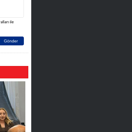
lları ile
Gönder