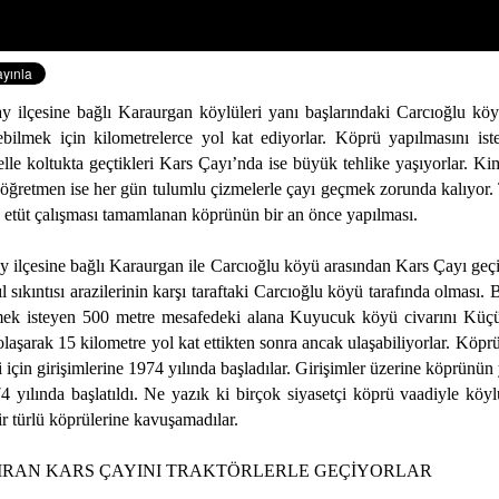
y ilçesine bağlı Karaurgan köylüleri yanı başlarındaki Carcıoğlu köyü
debilmek için kilometrelerce yol kat ediyorlar. Köprü yapılmasını ist
kelle koltukta geçtikleri Kars Çayı’nda ise büyük tehlike yaşıyorlar. Kimi
öğretmen ise her gün tulumlu çizmelerle çayı geçmek zorunda kalıyor. T
a etüt çalışması tamamlanan köprünün bir an önce yapılması.
y ilçesine bağlı Karaurgan ile Carcıoğlu köyü arasından Kars Çayı geç
ıl sıkıntısı arazilerinin karşı taraftaki Carcıoğlu köyü tarafında olması.
tmek isteyen
500 metre
mesafedeki alana Kuyucuk köyü civarını Kü
olaşarak
15 kilometre
yol kat ettikten sonra ancak ulaşabiliyorlar. Köprü
için girişimlerine 1974 yılında başladılar. Girişimler üzerine köprünün 
4 yılında başlatıldı. Ne yazık ki birçok siyasetçi köprü vaadiyle köyl
r türlü köprülerine kavuşamadılar.
DIRAN KARS ÇAYINI TRAKTÖRLERLE GEÇİYORLAR