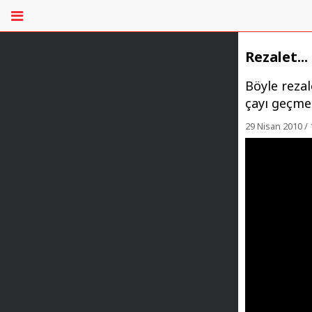
Rezalet...
Böyle reza
çayı geçmek
29 Nisan 2010 / 