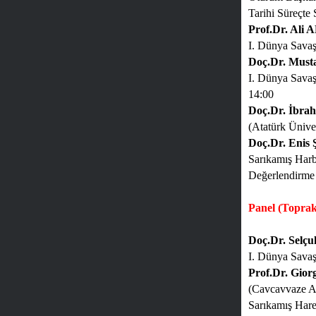
Tarihi Süreçte
Prof.Dr. Ali
I. Dünya Savaş
Doç.Dr. Mus
I. Dünya Savaş
14:00
Doç.Dr. İbr
(Atatürk Üniver
Doç.Dr. Enis 
Sarıkamış Harb
Değerlendirme
Panel (Topra
Doç.Dr. Sel
I. Dünya Savaş
Prof.Dr. Gi
(Cavcavvaze Ad
Sarıkamış Hare