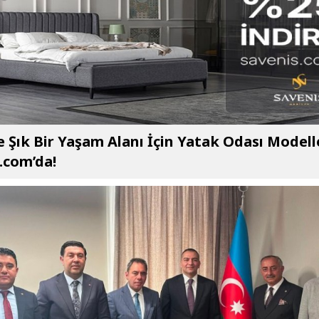
e Şık Bir Yaşam Alanı İçin Yatak Odası Modell
.com’da!