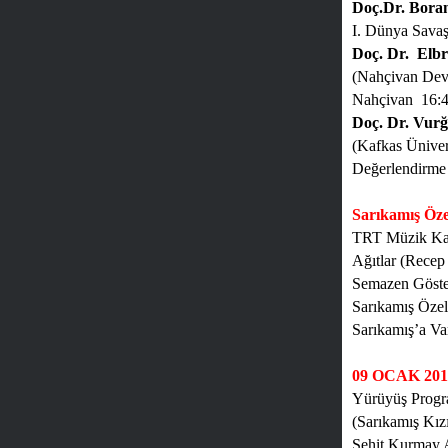
Doç.Dr. Bora
I. Dünya Savaş
Doç. Dr.
Elb
(Nahçivan Devl
Nahçivan
16:
Doç. Dr. Vu
(Kafkas Üniver
Değerlendirme
Sarıkamış Öze
TRT Müzik Kana
Ağıtlar (Rece
Semazen Göste
Sarıkamış Özel
Sarıkamış’a V
09 OCAK 20
Yürüyüş Progr
(Sarıkamış Kız
Şehit Kurmay 