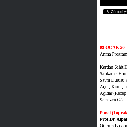
08 OCAK 20
Anma Program
Kardan Şehit H
Sarıkamış Harek
Saygı Duruşu ve
Açılış Konuşma
Ağıtlar (Rece
Semazen Göste
Panel (Topra
Prof.Dr. Alp
Oturum Başkanı