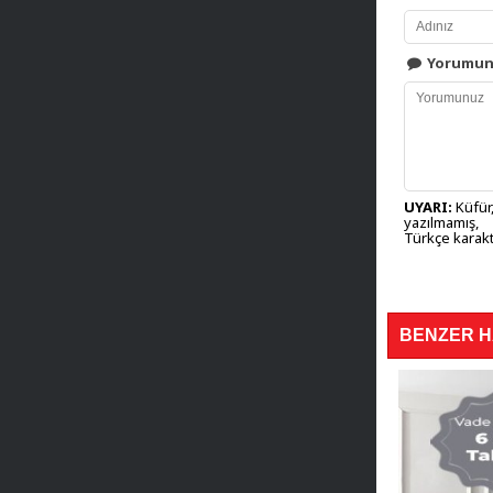
Yorumu
UYARI:
Küfür,
yazılmamış,
Türkçe karakt
BENZER 