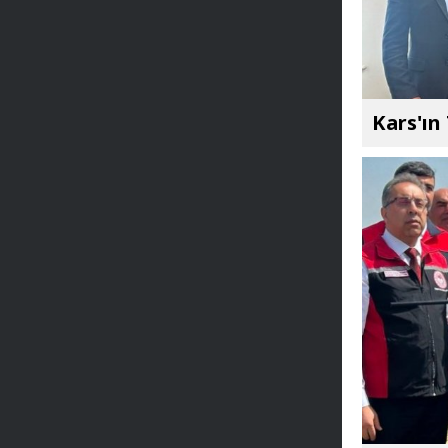
Kars'ın