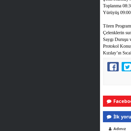
Toplanma 08:3
Yürüyüş
09:00
Tören Program
Çelenklerin su
Saygı Duruşu v
Protokol Konu
Kızılay’ın Sıc
Faceboo
İlk yor
Adınız