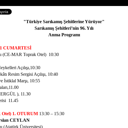
"Türkiye Sarıkamış Şehitlerine Yürüyor"
Sarıkamış Şehitleri’nin 96. Yılı
Anma Programı
11 CUMARTESİ
ı (CE-MAR Toprak Otel)
10:30
eykelleri Açılışı,10:30
âtı Resim Sergisi Açılışı,
10:40
 İstiklal Marşı, 10:55
ları,11.00
p ERGÜL ),
11.30
risi
11.45
k Otel) 1. OTURUM
13:30 – 15:30
arslan CEYLAN
 (Atatürk Üniversitesi)