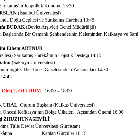
 Sarıkamış’ın Jeopolitik Konumu 13:30
 ARSLAN
(İstanbul Üniversitesi)
ında Doğu Cephesi ve Sarıkamış Harekâtı 13:45
tafa BUDAK
(Devlet Arşivleri Genel Müdürlüğü)
ı Başlarında Bir Osmanlı Şehbenderinin Kaleminden Kafkasya ve Sarı
ahim Ethem ARTNUR
sitesi) Sarıkamış Harekâtının Lojistik Desteği 14:15
Şahin
(Sakarya Üniversitesi)
inin İngiliz The Times Gazetesindeki Yansımaları
14:30
 14:45
k Otel) 2. OTURUM
16:00 – 18:00
çuk URAL
Oturum Başkanı (Kafkas Üniversitesi)
ı Öncesi Kafkasya’nın Bölge Ülkeleri
Açısından Önemi
16:00
orgi ZHUZHUNASHVİLİ
ına Tiflis Devlet Üniversitesi-Gürcistan)
kâtına
Katılan Gürcüler 16:15