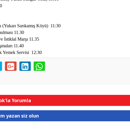
0
ı (Yukarı Sarıkamış Köyü)
11:30
nulması 11.30
e İstiklal Marşı 11.35
şmaları
11.40
ak Yemek Servisi 12:30
k'la Yorumla
um yazan siz olun