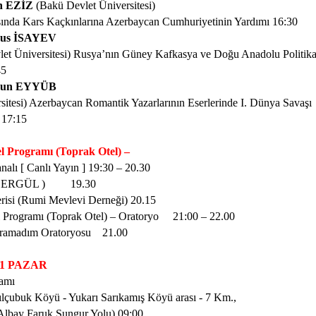
n EZİZ
(Bakü Devlet Üniversitesi)
ında Kars Kaçkınlarına Azerbaycan Cumhuriyetinin Yardımı
16:30
rus İSAYEV
et Üniversitesi) Rusya’nın Güney Kafkasya ve Doğu Anadolu Politika
45
rğun EYYÜB
sitesi) Azerbaycan Romantik Yazarlarının Eserlerinde I. Dünya Savaşı
 17:15
l Programı (Toprak Otel) –
lı [ Canlı Yayın ]
19:30 – 20.30
p ERGÜL )
19.30
risi (Rumi Mevlevi Derneği)
20.15
 Programı (Toprak Otel) – Oratoryo
21:00 – 22.00
aramadım Oratoryosu
21.00
11 PAZAR
amı
ılçubuk Köyü - Yukarı Sarıkamış Köyü arası - 7 Km.,
Albay Faruk Sungur Yolu)
09:00