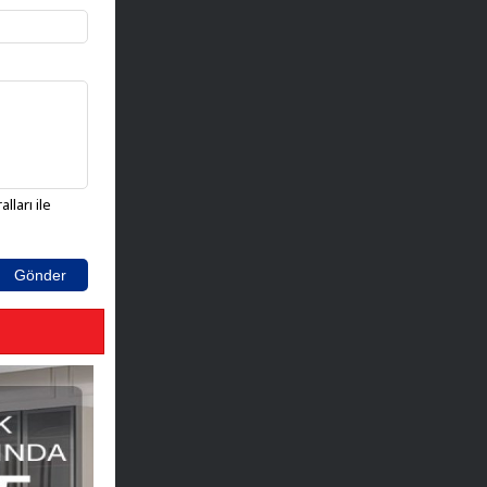
lları ile
Gönder