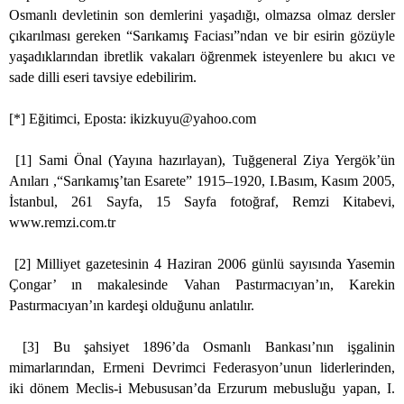
Osmanlı devletinin son demlerini yaşadığı, olmazsa olmaz dersler
çıkarılması gereken “Sarıkamış Faciası”ndan ve bir esirin gözüyle
yaşadıklarından ibretlik vakaları öğrenmek isteyenlere bu akıcı ve
sade dilli eseri tavsiye edebilirim.
[*] Eğitimci, Eposta:
ikizkuyu@yahoo.com
[1] Sami Önal (Yayına hazırlayan), Tuğgeneral Ziya Yergök’ün
Anıları ,“Sarıkamış’tan Esarete” 1915–1920, I.Basım, Kasım 2005,
İstanbul, 261 Sayfa, 15 Sayfa fotoğraf, Remzi Kitabevi,
www.remzi.com.tr
[2] Milliyet gazetesinin 4 Haziran 2006 günlü sayısında Yasemin
Çongar’ ın makalesinde Vahan Pastırmacıyan’ın, Karekin
Pastırmacıyan’ın kardeşi olduğunu anlatılır.
[3] Bu şahsiyet 1896’da Osmanlı Bankası’nın işgalinin
mimarlarından, Ermeni Devrimci Federasyon’unun liderlerinden,
iki dönem Meclis-i Mebususan’da Erzurum mebusluğu yapan, I.