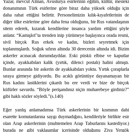
Yazar, mevcut Alman, Avusturya esirlerinin eğitim, kültür, mesleki
donanımının Türk esirlerine göre biraz daha yüksek olduğu için
daha rahat ettiğini belirtir. Personelimizin kılık-kıyafetlerinin de
diğer ülke esirlerine göre daha fena olduğunu, bir Rus vatandaşının
sitem ederek, kızarak kendilerine insanca yardım ettiğini şöyle
anlatır. “Kamışlof’ta trenden inip yürümeye başlayınca orada resmi,
sivil birçok Rus erkek ve kadın, bizleri seyretmek için
toplanmışlardı. Soğuk sıfırın altında 30 derecenin altında idi. Bizim
askerler acınacak durumdaydılar. Eski püskü elbise ve kaputlar
içinde, ayakkabıları kalik (yırtık, dilenci postalı) halini almıştı.
Bunlar arasında bir askerin de ayakkabıları yoktu. Yırtık çoraplarla
sıraya girmeye gidiyordu. Bu acıklı görüntüye dayanamayan bir
Rus kadını lastiklerini çıkardı bu ere verdi ve bize de birçok
küfürler savurdu. “Böyle perişandınız niçin muharebeye girdiniz?”
gibi haklı sözler söyledi.”(s.140)
Eğer yanlış anlamadımsa Türk askerlerinin bir kısmının dahi
esarette komutanlarına saygı duymadığını, kendileriyle birlikte esir
olan Arap askerlerinin (muhtemelen Arap Taburlarını kastediyor.)
burada ne gibi yaklaşımlar içerisinde olduğunu Ziya Yergök