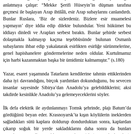
anlatmaya çalışır: “Mekke Şerifi Hüseyin’in düşman tarafına
geçmesi ile başlayan Arap ihtilâli, esir Arap subaylarını canlandırdı.
Bunlar Ruslara, ‘Biz de sizlerdeniz. Bizlere esir muamelesi
yapmayın’ diye iddia edip dilekte bulundular. Yeni hükümet bu
iddiayı dinledi ve Arapları serbest bıraktı. Bunlar şehirde serbest
dolaşmakla kalmayıp kaçma teşebbüsünde bulunan Osmanlı
subaylarını ihbar edip yakalatarak esirlikten esirliğe sürünmelerine,
genel hapishanelere göndermelerine neden oldular. Kurtulmamız
için harbi kazanmaktan başka bir ümidimiz kalmamıştır.” (s.180)
Yazar, esaret yaşamında Tatarların kendilerine tahmin ettiklerinden
daha iyi davrandığını, birçok yardımları dokunduğunu, bu sevecen
insanlar sayesinde Sibirya’dan Anadolu’ya gelebildiklerini; aksi
takdirde kesinlikle Anadolu’ya gelemeyeceklerini söyler.
İlk defa elektrik ile aydınlanmayı Tomsk şehrinde, plajı Batum’da
gördüğünü beyan eder. Krasnoyarsk’ta kışın köylülerin ineklerden
sağladıkları sütü kaplara doldurup dondurduktan sonra, kaplardan
çıkarıp soğuk bir yerde sakladıklarını daha sonra da bunları