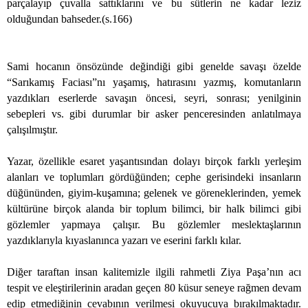
parçalayıp çuvalla sattıklarını ve bu sütlerin ne kadar leziz
olduğundan bahseder.(s.166)
Sami hocanın önsözünde değindiği gibi genelde savaşı özelde
“Sarıkamış Faciası”nı yaşamış, hatırasını yazmış, komutanların
yazdıkları eserlerde savaşın öncesi, seyri, sonrası; yenilginin
sebepleri vs. gibi durumlar bir asker penceresinden anlatılmaya
çalışılmıştır.
Yazar, özellikle esaret yaşantısından dolayı birçok farklı yerleşim
alanları ve toplumları gördüğünden; cephe gerisindeki insanların
düğününden, giyim-kuşamına; gelenek ve göreneklerinden, yemek
kültürüne birçok alanda bir toplum bilimci, bir halk bilimci gibi
gözlemler yapmaya çalışır. Bu gözlemler meslektaşlarının
yazdıklarıyla kıyaslanınca yazarı ve eserini farklı kılar.
Diğer taraftan insan kalitemizle ilgili rahmetli Ziya Paşa’nın acı
tespit ve eleştirilerinin aradan geçen 80 küsur seneye rağmen devam
edip etmediğinin cevabının verilmesi okuyucuya bırakılmaktadır.