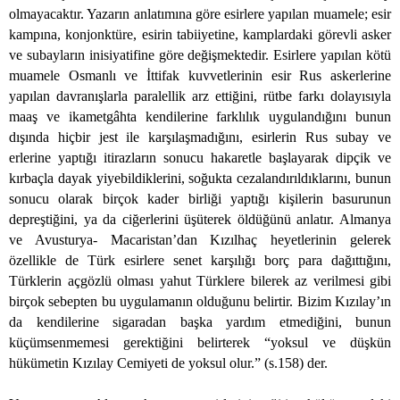
olmayacaktır. Yazarın anlatımına göre esirlere yapılan muamele; esir
kampına, konjonktüre, esirin tabiiyetine, kamplardaki görevli asker
ve subayların inisiyatifine göre değişmektedir. Esirlere yapılan kötü
muamele Osmanlı ve İttifak kuvvetlerinin esir Rus askerlerine
yapılan davranışlarla paralellik arz ettiğini, rütbe farkı dolayısıyla
maaş ve ikametgâhta kendilerine farklılık uygulandığını bunun
dışında hiçbir jest ile karşılaşmadığını, esirlerin Rus subay ve
erlerine yaptığı itirazların sonucu hakaretle başlayarak dipçik ve
kırbaçla dayak yiyebildiklerini, soğukta cezalandırıldıklarını, bunun
sonucu olarak birçok kader birliği yaptığı kişilerin basurunun
depreştiğini, ya da ciğerlerini üşüterek öldüğünü anlatır. Almanya
ve Avusturya- Macaristan’dan Kızılhaç heyetlerinin gelerek
özellikle de Türk esirlere senet karşılığı borç para dağıttığını,
Türklerin açgözlü olması yahut Türklere bilerek az verilmesi gibi
birçok sebepten bu uygulamanın olduğunu belirtir. Bizim Kızılay’ın
da kendilerine sigaradan başka yardım etmediğini, bunun
küçümsenmemesi gerektiğini belirterek “yoksul ve düşkün
hükümetin Kızılay Cemiyeti de yoksul olur.” (s.158) der.