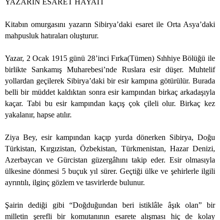
YAZARIN ESARET HAYATI
Kitabın omurgasını yazarın Sibirya’daki esaret ile Orta Asya’daki
mahpusluk hatıraları oluşturur.
Yazar, 2 Ocak 1915 günü 28’inci Fırka(Tümen) Sıhhiye Bölüğü ile
birlikte Sarıkamış Muharebesi’nde Ruslara esir düşer. Muhtelif
yollardan geçilerek Sibirya’daki bir esir kampına götürülür. Burada
belli bir müddet kaldıktan sonra esir kampından birkaç arkadaşıyla
kaçar. Tabi bu esir kampından kaçış çok çileli olur. Birkaç kez
yakalanır, hapse atılır.
Ziya Bey, esir kampından kaçıp yurda dönerken Sibirya, Doğu
Türkistan, Kırgızistan, Özbekistan, Türkmenistan, Hazar Denizi,
Azerbaycan ve Gürcistan güzergâhını takip eder. Esir olmasıyla
ülkesine dönmesi 5 buçuk yıl sürer. Geçtiği ülke ve şehirlerle ilgili
ayrıntılı, ilginç gözlem ve tasvirlerde bulunur.
Şairin dediği gibi “Doğduğundan beri istiklâle âşık olan” bir
milletin şerefli bir komutanının esarete alışması hiç de kolay