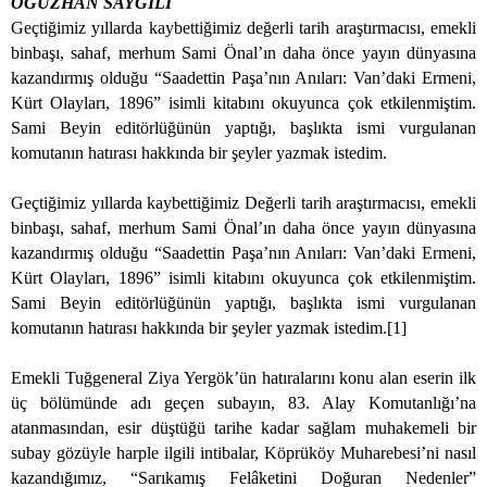
OĞUZHAN SAYGILI
Geçtiğimiz yıllarda kaybettiğimiz değerli tarih araştırmacısı, emekli
binbaşı, sahaf, merhum Sami Önal’ın daha önce yayın dünyasına
kazandırmış olduğu “Saadettin Paşa’nın Anıları: Van’daki Ermeni,
Kürt Olayları,
1896”
isimli kitabını okuyunca çok etkilenmiştim.
Sami Beyin editörlüğünün yaptığı, başlıkta ismi vurgulanan
komutanın hatırası hakkında bir şeyler yazmak istedim.
Geçtiğimiz yıllarda kaybettiğimiz Değerli tarih araştırmacısı, emekli
binbaşı, sahaf, merhum Sami Önal’ın daha önce yayın dünyasına
kazandırmış olduğu “Saadettin Paşa’nın Anıları: Van’daki Ermeni,
Kürt Olayları,
1896”
isimli kitabını okuyunca çok etkilenmiştim.
Sami Beyin editörlüğünün yaptığı, başlıkta ismi vurgulanan
komutanın hatırası hakkında bir şeyler yazmak istedim.[1]
Emekli Tuğgeneral Ziya Yergök’ün hatıralarını konu alan eserin ilk
üç bölümünde adı geçen subayın, 83. Alay Komutanlığı’na
atanmasından, esir düştüğü tarihe kadar sağlam muhakemeli bir
subay gözüyle harple ilgili intibalar, Köprüköy Muharebesi’ni nasıl
kazandığımız, “Sarıkamış Felâketini Doğuran Nedenler”