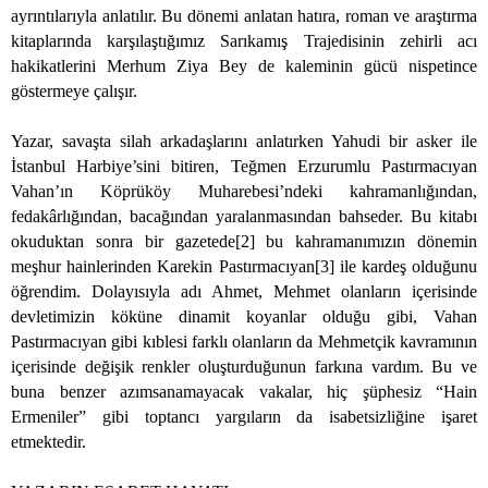
ayrıntılarıyla anlatılır. Bu dönemi anlatan hatıra, roman ve araştırma
kitaplarında karşılaştığımız Sarıkamış Trajedisinin zehirli acı
hakikatlerini Merhum Ziya Bey de kaleminin gücü nispetince
göstermeye çalışır.
Yazar, savaşta silah arkadaşlarını anlatırken Yahudi bir asker ile
İstanbul Harbiye’sini bitiren, Teğmen Erzurumlu Pastırmacıyan
Vahan’ın Köprüköy Muharebesi’ndeki kahramanlığından,
fedakârlığından, bacağından yaralanmasından bahseder. Bu kitabı
okuduktan sonra bir gazetede[2] bu kahramanımızın dönemin
meşhur hainlerinden Karekin Pastırmacıyan[3] ile kardeş olduğunu
öğrendim. Dolayısıyla adı Ahmet, Mehmet olanların içerisinde
devletimizin köküne dinamit koyanlar olduğu gibi, Vahan
Pastırmacıyan gibi kıblesi farklı olanların da Mehmetçik kavramının
içerisinde değişik renkler oluşturduğunun farkına vardım. Bu ve
buna benzer azımsanamayacak vakalar, hiç şüphesiz “Hain
Ermeniler” gibi toptancı yargıların da isabetsizliğine işaret
etmektedir.