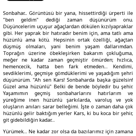
Sonbahar... Görüntüsü bir yana, hissettirdiği ürperti ile
"ben geldim" dediği zaman düşünürüm onu.
Düşüncelerim uçuşur ağaçlardan dökülen kızılyapraklar
gibi. Her yaprak bir hatıradır benim için, ama tatlı ama
hüzünlü ama kötü. Hepsinin ortak özelliği, ağaçtan
düşmüş olmaları, yani benim yaşam dallarımdan.
Toprağın üzerine öbekleşirken bakarım çokluğuma,
meğer ne kadar zaman geçmiştir ömürden; hızlıca,
hemencecik, hatta ben fark etmeden… Kendimi,
sevdiklerimi, geçmişe gömdüklerimi ve yaşadığım şehri
düşünürüm. "Ah sen Kars! Sonbaharda başka güzelsin!
Güzel ama hüzünlü" Belki de bende böyledir bu şehir.
Yaşamımın geçmiş sonbaharlarını hatırlarım ve
yüreğime inen hüzünlü şarkılarda, varoluş ve yok
oluşların anıları sarar belleğimi. İşte o zaman daha çok
hüzünlü gelir baktığım yerler Kars, ki bu koca bir şehir,
git gidebildiğin kadar…
Yürümek… Ne kadar zor olsa da bazılarımız için zamana