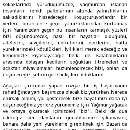
sokaklarında yürüdüğümüzde, yağmurdan ıslanan
insanların renkli paltolarının altında yalnızlıklarını
sakladıklarını hissedeceğiz. Koşuşturuyorlardır bir
yerlere, biran önce geçici yalnızlıklarından kurtulmak
için. Yanımızdan geçen bu insanların karmaşık yüzleri
bizi düşündürecek, nasıl bir hayatları olduğunu,
ailelerini, sevgilerini, nefretlerini, dertlerini, hatta
yüreklerindeki kötülükleri, iyilikleri merak edeceğiz ve
kendimizle kıyaslayacağız belki de. Kalabalıkların
arasında dolaşan kedilerin soğuktan titremeleri ve
açlıktan miyavlamaları hüzünlendirecek bizi, onları da
düşüneceğiz, şehrin gece bekçileri olduklarını…
Ağaçları çırılçıplak yapan rüzgar, bir iş başarmanın
rahatlığında yanı başımızda olacak biz yürürken. Nerede
olursak olalım, yol gösterecek bize hayatımızı daha iyi
düşüneceğimiz yerlere yürümemiz için. Yağmur yağacak
ve ortaya çıkaracak içimizdeki "biz"i. Belki de dua
edeceğiz her damlanın günahlarımızı yıkamasını,
bahara daha yeni yüreklerle girebilmek için. Bazen de