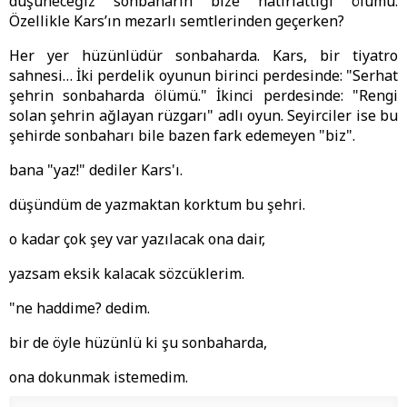
düşüneceğiz sonbaharın bize hatırlattığı ölümü.
Özellikle Kars’ın mezarlı semtlerinden geçerken?
Her yer hüzünlüdür sonbaharda. Kars, bir tiyatro
sahnesi… İki perdelik oyunun birinci perdesinde: "Serhat
şehrin sonbaharda ölümü." İkinci perdesinde: "Rengi
solan şehrin ağlayan rüzgarı" adlı oyun. Seyirciler ise bu
şehirde sonbaharı bile bazen fark edemeyen "biz".
bana "yaz!" dediler Kars'ı.
düşündüm de yazmaktan korktum bu şehri.
o kadar çok şey var yazılacak ona dair,
yazsam eksik kalacak sözcüklerim.
"ne haddime? dedim.
bir de öyle hüzünlü ki şu sonbaharda,
ona dokunmak istemedim.