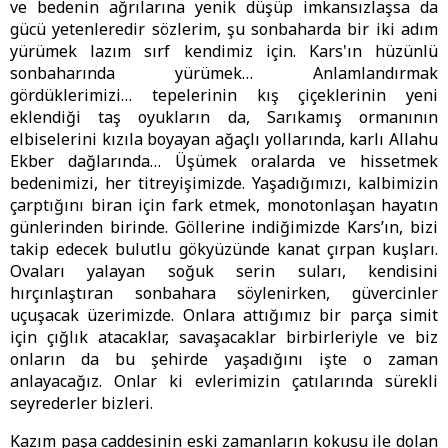
ve bedenin ağrılarına yenik düşüp imkansızlaşsa da
gücü yetenleredir sözlerim, şu sonbaharda bir iki adım
yürümek lazım sırf kendimiz için. Kars'ın hüzünlü
sonbaharında yürümek… Anlamlandırmak
gördüklerimizi… tepelerinin kış çiçeklerinin yeni
eklendiği taş oyukların da, Sarıkamış ormanının
elbiselerini kızıla boyayan ağaçlı yollarında, karlı Allahu
Ekber dağlarında… Üşümek oralarda ve hissetmek
bedenimizi, her titreyişimizde. Yaşadığımızı, kalbimizin
çarptığını biran için fark etmek, monotonlaşan hayatın
günlerinden birinde. Göllerine indiğimizde Kars’ın, bizi
takip edecek bulutlu gökyüzünde kanat çırpan kuşları.
Ovaları yalayan soğuk serin suları, kendisini
hırçınlaştıran sonbahara söylenirken, güvercinler
uçuşacak üzerimizde. Onlara attığımız bir parça simit
için çığlık atacaklar, savaşacaklar birbirleriyle ve biz
onların da bu şehirde yaşadığını işte o zaman
anlayacağız. Onlar ki evlerimizin çatılarında sürekli
seyrederler bizleri.
Kazım paşa caddesinin eski zamanların kokusu ile dolan