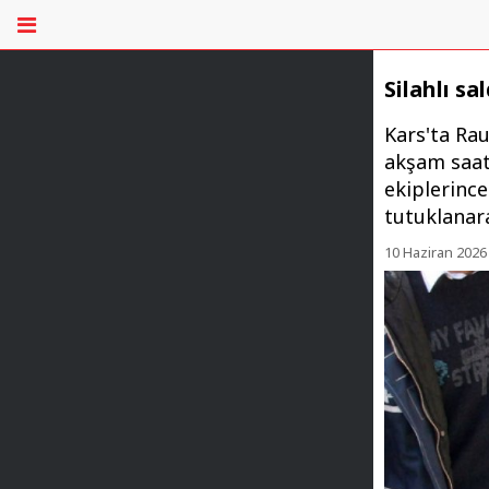
Silahlı s
Kars'ta Ra
akşam saat
ekiplerince
tutuklanar
10 Haziran 2026