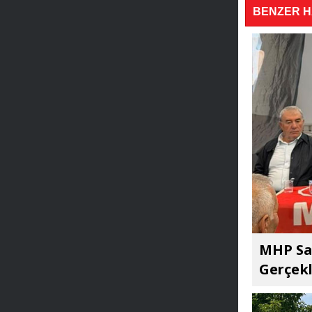
BENZER 
MHP Sar
Gerçekl