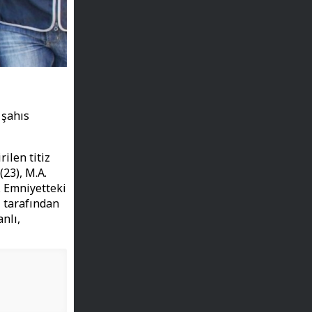
 şahıs
ilen titiz
(23), M.A.
ı. Emniyetteki
ı tarafından
nlı,