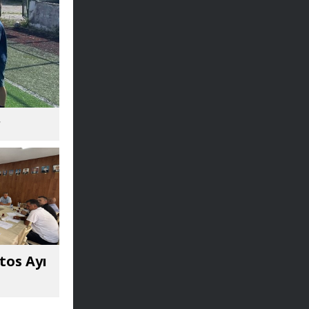
r
tos Ayı