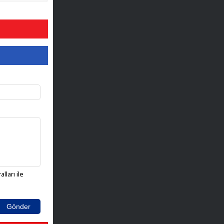
lları ile
Gönder