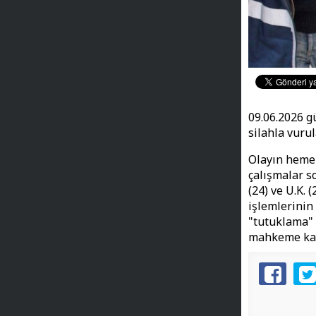
09.06.2026 gü
silahla vuru
Olayın hemen
çalışmalar so
(24) ve U.K. 
işlemlerinin
"tutuklama" 
mahkeme kara