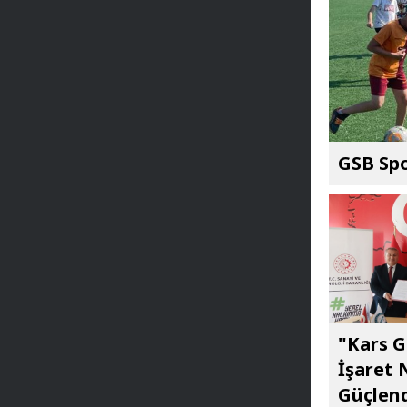
GSB Spo
"Kars G
İşaret 
Güçlend