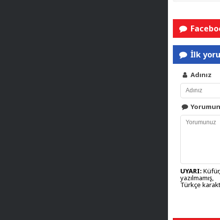
Faceboo
İlk yor
Adınız
Yorumu
UYARI:
Küfür,
yazılmamış,
Türkçe karakt