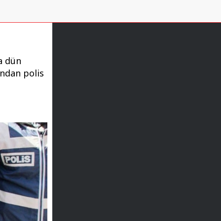
a dün
ından polis