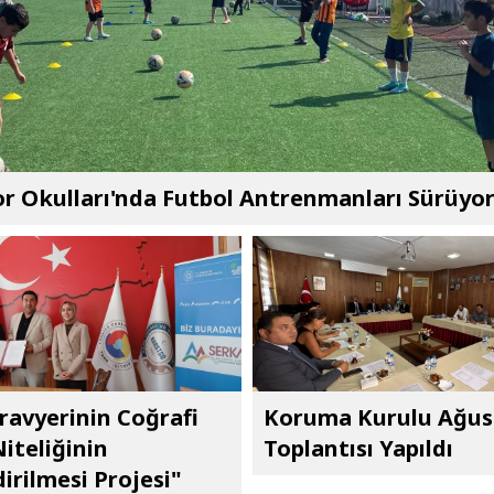
r Okulları'nda Futbol Antrenmanları Sürüyo
ravyerinin Coğrafi
Koruma Kurulu Ağus
Niteliğinin
Toplantısı Yapıldı
irilmesi Projesi"