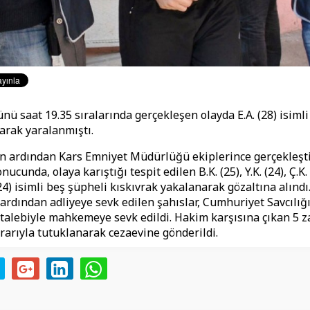
nü saat 19.35 sıralarında gerçekleşen olayda E.A. (28) isimli
larak yaralanmıştı.
 ardından Kars Emniyet Müdürlüğü ekiplerince gerçekleştir
nucunda, olaya karıştığı tespit edilen B.K. (25), Y.K. (24), Ç.K. 
(24) isimli beş şüpheli kıskıvrak yakalanarak gözaltına alınd
 ardından adliyeye sevk edilen şahıslar, Cumhuriyet Savcılığ
talebiyle mahkemeye sevk edildi. Hakim karşısına çıkan 5 za
rıyla tutuklanarak cezaevine gönderildi.