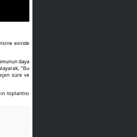
visine evinde
rumunun daya
layarak, "Bu
eçen süre ve
n toplantısı