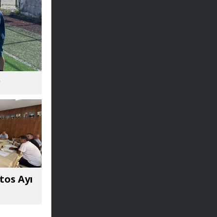
r
tos Ayı