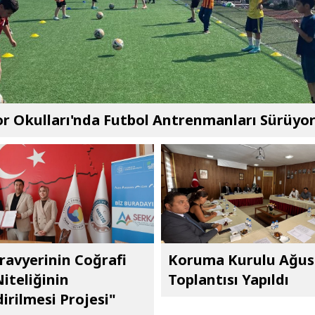
r Okulları'nda Futbol Antrenmanları Sürüyo
ravyerinin Coğrafi
Koruma Kurulu Ağus
Niteliğinin
Toplantısı Yapıldı
irilmesi Projesi"