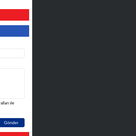
lları ile
Gönder