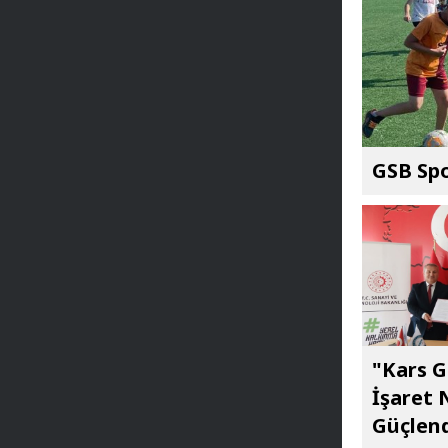
GSB Spo
"Kars G
İşaret 
Güçlend