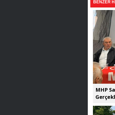
BENZER 
MHP Sar
Gerçekl