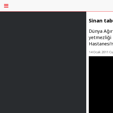
Sinan tab
Dünya Ağır
yetmezliği 
Hastanesi'
14 Ocak 2011 C