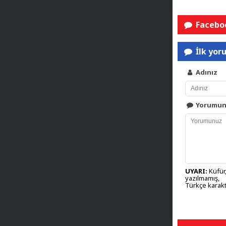
Faceboo
İlk yor
Adınız
Yorumu
UYARI:
Küfür,
yazılmamış,
Türkçe karakt