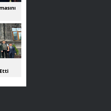
amasını
Etti