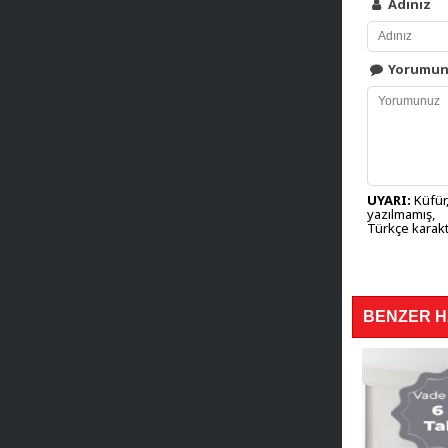
Adınız
Yorumu
UYARI:
Küfür,
yazılmamış,
Türkçe karakt
BENZER 