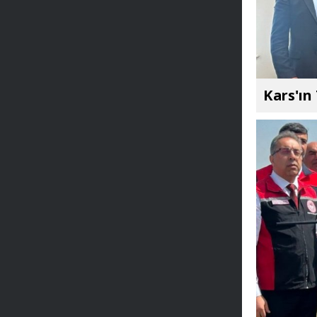
Kars'ın