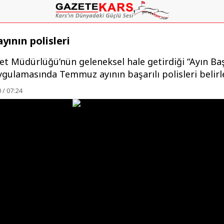
ının polisleri
t Müdürlüğü’nün geleneksel hale getirdiği “Ayın Baş
uygulamasında Temmuz ayının başarılı polisleri belirl
 / 07:24