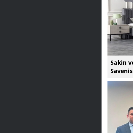
Sakin v
Savenis