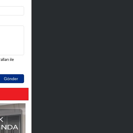
lları ile
Gönder