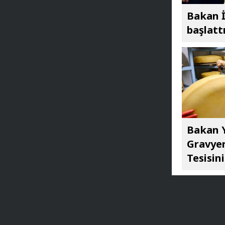
Bakan İ
başlatt
Bakan Y
Gravyer
Tesisini