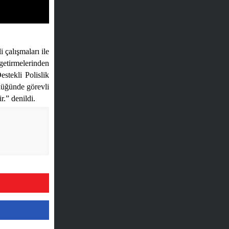
 çalışmaları ile
getirmelerinden
tekli Polislik
üğünde görevli
.” denildi.