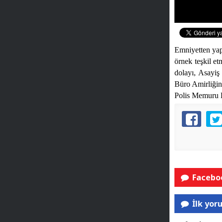
Emniyetten yapı
örnek teşkil e
dolayı, Asayi
Büro Amirliği
Polis Memuru B
Faceboo
İlk yor