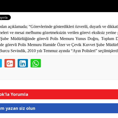
lan açıklamada; “Görevlerinde gösterdikleri özverili, duyarlı ve dikkatli
tmeleri ve mesai mefhumu gözetmeksizin verilen görevi eksiksiz yerine 
ş Şube Müdürlüğünde görevli Polis Memuru Yunus Doğru, Toplum Des
nde görevli Polis Memuru Hamide Özer ve Çevik Kuvvet Şube Müdürl
urcu Sevindik, 2010 yılı Temmuz ayında “Ayın Polisleri” seçilmişlerdir
k'la Yorumla
um yazan siz olun