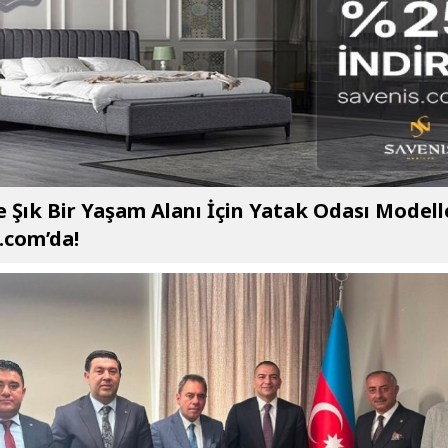
e Şık Bir Yaşam Alanı İçin Yatak Odası Modell
.com’da!