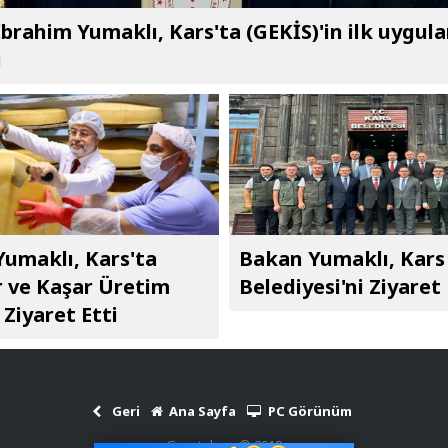
brahim Yumaklı, Kars'ta (GEKİS)'in ilk uygul
ı
umaklı, Kars'ta
Bakan Yumaklı, Kars
 ve Kaşar Üretim
Belediyesi'ni Ziyaret 
 Ziyaret Etti
Geri
Ana Sayfa
PC Görünüm
Gazetekars © 2010