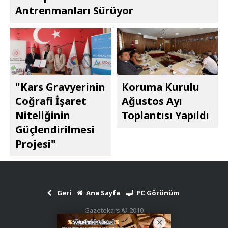
Antrenmanları Sürüyor
"Kars Gravyerinin
Koruma Kurulu
Coğrafi İşaret
Ağustos Ayı
Niteliğinin
Toplantısı Yapıldı
Güçlendirilmesi
Projesi"
Geri
Ana Sayfa
PC Görünüm
Gazetekars © 2010
Haber Scripti