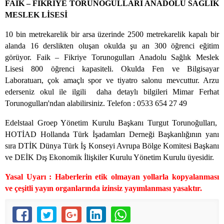
FAİK – FİKRİYE TORUNOGULLARI ANADOLU SAĞLIK
MESLEK LİSESİ
10 bin metrekarelik bir arsa üzerinde 2500 metrekarelik kapalı bir
alanda 16 derslikten oluşan okulda şu an 300 öğrenci eğitim
görüyor. Faik – Fikriye Torunogulları Anadolu Sağlık Meslek
Lisesi 800 öğrenci kapasiteli. Okulda Fen ve Bilgisayar
Laboratuarı, çok amaçlı spor ve tiyatro salonu mevcuttur. Arzu
ederseniz okul ile ilgili daha detaylı bilgileri Mimar Ferhat
Torunogulları'ndan alabilirsiniz. Telefon : 0533 654 27 49
Edelstaal Groep Yönetim Kurulu Başkanı Turgut Torunoğulları,
HOTİAD Hollanda Türk İşadamları Derneği Başkanlığının yanı
sıra DTİK Dünya Türk İş Konseyi Avrupa Bölge Komitesi Başkanı
ve DEİK Dış Ekonomik İlişkiler Kurulu Yönetim Kurulu üyesidir.
Yasal Uyarı : Haberlerin etik olmayan yollarla kopyalanması
ve çeşitli yayın organlarında izinsiz yayımlanması yasaktır.