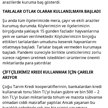
arazilerde kuruma baş gösterdi.
TARLALAR OTLAK OLARAK KULLANILMAYA BAŞLADI
Şu anda tüm ilçelerimizde mera, çayır ve ekili araziler
kurumuş durumda. Köylerimizin ve ilçelerimizin
birçoğunda yaklaşık 15 günden fazladır hayvanlarına
yem ve saman verilmektedir. Köylülerimizin birçoğu
ettikleri tarlalardan umudunu keserek hayvanlarını
otlatmaya başladı. Tarlalar başak vermeden kurumaya
başladı. Pandemi süreciyle birlikte üreticilerimiz zorlu
sürece rağmen üretmek istedikleri ürünlerine önemli
miktarlarda para yatırdılar.
ÇİFTÇİLERİMİZ KREDİ KULLANMAK İÇİN ÇARELER
ARIYOR
Çoğu Tarım Kredi kooperatiflerinin, bankalardan kredi
kullanarak tonu 5bin TL’yi bulan gübre ve bin 500 – 2
bin TL’yi bulan miktarlarda tohum ve mazota sübvanse
olmadan ciddi masraflar yaptılar. Ancak yaşanan bu
kuraklık sebebiyle çok zor bir süreci yaşamaya