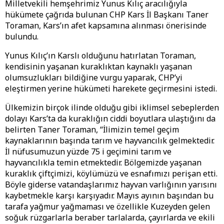
Milletvekili hemşehrimiz Yunus Kılıç aracılığıyla
hükümete çağrıda bulunan CHP Kars İl Başkanı Taner
Toraman, Kars’ın afet kapsamına alınması önerisinde
bulundu.
Yunus Kılıç’ın Karslı olduğunu hatırlatan Toraman,
kendisinin yaşanan kuraklıktan kaynaklı yaşanan
olumsuzlukları bildiğine vurgu yaparak, CHP’yi
eleştirmen yerine hükümeti harekete geçirmesini istedi.
Ülkemizin birçok ilinde olduğu gibi iklimsel sebeplerden
dolayı Kars’ta da kuraklığın ciddi boyutlara ulaştığını da
belirten Taner Toraman, “İlimizin temel geçim
kaynaklarının başında tarım ve hayvancılık gelmektedir.
İl nüfusumuzun yüzde 75 i geçimini tarım ve
hayvancılıkla temin etmektedir. Bölgemizde yaşanan
kuraklık çiftçimizi, köylümüzü ve esnafımızı perişan etti.
Böyle giderse vatandaşlarımız hayvan varlığının yarısını
kaybetmekle karşı karşıyadır. Mayıs ayının başından bu
tarafa yağmur yağmaması ve özellikle Kuzeyden gelen
soğuk rüzgarlarla beraber tarlalarda, çayırlarda ve ekili