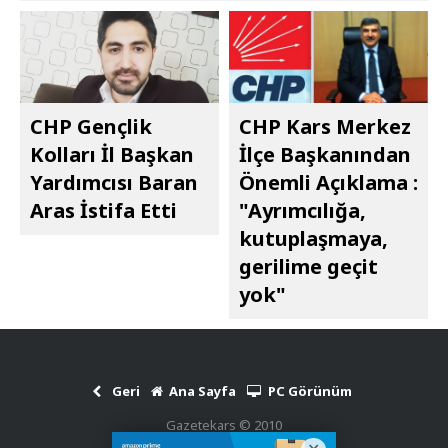
CHP Gençlik
CHP Kars Merkez
Kolları İl Başkan
İlçe Başkanından
Yardımcısı Baran
Önemli Açıklama :
Aras İstifa Etti
"Ayrımcılığa,
kutuplaşmaya,
gerilime geçit
yok"
Geri
Ana Sayfa
PC Görünüm
Gazetekars © 2010
Haber Scripti