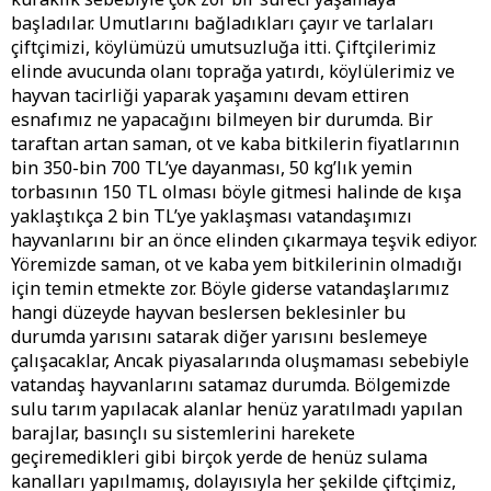
başladılar. Umutlarını bağladıkları çayır ve tarlaları
çiftçimizi, köylümüzü umutsuzluğa itti. Çiftçilerimiz
elinde avucunda olanı toprağa yatırdı, köylülerimiz ve
hayvan tacirliği yaparak yaşamını devam ettiren
esnafımız ne yapacağını bilmeyen bir durumda. Bir
taraftan artan saman, ot ve kaba bitkilerin fiyatlarının
bin 350-bin 700 TL’ye dayanması, 50 kg’lık yemin
torbasının 150 TL olması böyle gitmesi halinde de kışa
yaklaştıkça 2 bin TL’ye yaklaşması vatandaşımızı
hayvanlarını bir an önce elinden çıkarmaya teşvik ediyor.
Yöremizde saman, ot ve kaba yem bitkilerinin olmadığı
için temin etmekte zor. Böyle giderse vatandaşlarımız
hangi düzeyde hayvan beslersen beklesinler bu
durumda yarısını satarak diğer yarısını beslemeye
çalışacaklar, Ancak piyasalarında oluşmaması sebebiyle
vatandaş hayvanlarını satamaz durumda. Bölgemizde
sulu tarım yapılacak alanlar henüz yaratılmadı yapılan
barajlar, basınçlı su sistemlerini harekete
geçiremedikleri gibi birçok yerde de henüz sulama
kanalları yapılmamış, dolayısıyla her şekilde çiftçimiz,