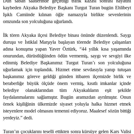
Dün sabah saatlerinde geçirdiği trafik kazası sonrası hayatını
kaybeden Akyaka Belediye Başkanı Turgut Turan bugün Ehlibeyt
Işıklı Camiinde kılınan öğle namazıyla birlikte sevenlerinin
omzunda son yolculuğuna uğurlandı.
İlk tören Akyaka ilçesi Belediye binası önünde düzenlendi. Saygı
duruşu ve İstiklal Marşıyla başlayan törende Belediye çalışanları
adına konuşma yapan Yaver Öztürk, “44 yıllık kısa yaşamında
onurundan, dürüstlüğünden ödün vermemiş, saygı ve sevgiyi ilke
edinmiş Belediye Başkanımız Turgut Turan’ı son yolculuğuna
uğurlamak için toplandık. Hizmet etme sevdasıyla yanıp tutuşan
başkanımız göreve geldiği günden itibaren ilçemizde birlik ve
beraberliğe büyük ölçüde önem vermiş, kısıtlı imkanlar içinde
belediye olanaklarından tüm Akyakalıların eşit şekilde
faydalanmalarını sağlamıştır. Bugün aramızdan ayrılmıştır. Onun
örnek kişiliğinin ülkemizde siyaset yoluyla halka hizmet etmek
isteyenlere model olmasını temenni ediyoruz. Maalesef sözün bittiği
yerdeyiz.” dedi.
Turan’ın çocuklarını teselli ettikten sonra kürsüye gelen Kars Valisi