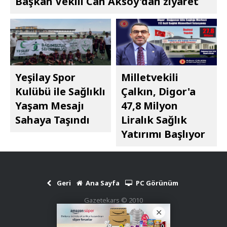
Başkan Vekili Can Aksoy'dan ziyaret
Yeşilay Spor
Milletvekili
Kulübü ile Sağlıklı
Çalkın, Digor'a
Yaşam Mesajı
47,8 Milyon
Sahaya Taşındı
Liralık Sağlık
Yatırımı Başlıyor
Geri
Ana Sayfa
PC Görünüm
Gazetekars © 2010
Haber Scripti