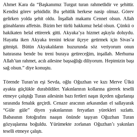
Ahmet Kara da “Başkanımız Turgut turan rahmetlidir ve şehittir.
Kendisi görev şehididir. Bu şehitlik herkese nasip olmaz. Görev
gelirken yolda şehit oldu. İnşallah makamı Cennet olsun. Allah
günahlarını affetsin. Bizim her türlü hakkımız helal olsun. Çünkü o
hakikaten helal ettirerek gitti. Akyaka’ya hizmet aşkıyla doluydu.
Hayatta iken Akyaka trenini tekrar ilçeye getirmek için Sivas’a
gitmişti. Bütün Akyakalıların huzurunda söz veriyorum onun
hatırasına bende bu treni buraya getireceğim, inşallah. Merhuma
Allah’tan rahmet, acılı ailesine başsağlığı diliyorum. Hepimizin başı
sağ olsun.” diye konuştu.
Törende Turan’ın eşi Sevda, oğlu Oğuzhan ve kızı Merve Ülkü
ayakta güçlükle durabildiler. Yakınlarının kollarına girerek teselli
etmeye çalıştığı Turan ailesinin bazı fertleri naşın ilçeden uğurlanışı
sırasında fenalık geçirdi. Cenaze aracının arkasından el sallayarak
“Güle güle” diyen yakınlarının feryatları yürekleri sızlattı.
Babasının fotoğrafını naaşın önünde taşıyan Oğuzhan Turan
gözyaşlarına boğuldu. Yürümekte zorlanan Oğuzhan’ı yakınları
teselli etmeye çalıştı.