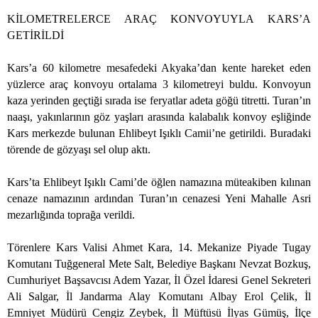
KİLOMETRELERCE ARAÇ KONVOYUYLA KARS’A
GETİRİLDİ
Kars’a
60 kilometre
mesafedeki Akyaka’dan kente hareket eden
yüzlerce araç konvoyu ortalama 3 kilometreyi buldu. Konvoyun
kaza yerinden geçtiği sırada ise feryatlar adeta göğü titretti. Turan’ın
naaşı, yakınlarının göz yaşları arasında kalabalık konvoy eşliğinde
Kars merkezde bulunan Ehlibeyt Işıklı Camii’ne getirildi. Buradaki
törende de gözyaşı sel olup aktı.
Kars’ta Ehlibeyt Işıklı Cami’de öğlen namazına müteakiben kılınan
cenaze namazının ardından Turan’ın cenazesi Yeni Mahalle Asri
mezarlığında toprağa verildi.
Törenlere Kars Valisi Ahmet Kara, 14. Mekanize Piyade Tugay
Komutanı Tuğgeneral Mete Salt, Belediye Başkanı Nevzat Bozkuş,
Cumhuriyet Başsavcısı Adem Yazar, İl Özel İdaresi Genel Sekreteri
Ali Salgar, İl Jandarma Alay Komutanı Albay Erol Çelik, İl
Emniyet Müdürü Cengiz Zeybek, İl Müftüsü İlyas Gümüş, İlçe