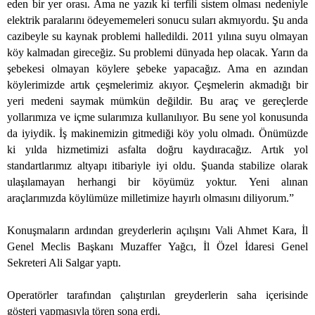
eden bir yer orası. Ama ne yazık ki terfili sistem olması nedeniyle
elektrik paralarını ödeyememeleri sonucu suları akmıyordu. Şu anda
cazibeyle su kaynak problemi halledildi. 2011 yılına suyu olmayan
köy kalmadan gireceğiz. Su problemi dünyada hep olacak. Yarın da
şebekesi olmayan köylere şebeke yapacağız. Ama en azından
köylerimizde artık çeşmelerimiz akıyor. Çeşmelerin akmadığı bir
yeri medeni saymak mümkün değildir. Bu araç ve gereçlerde
yollarımıza ve içme sularımıza kullanılıyor. Bu sene yol konusunda
da iyiydik. İş makinemizin gitmediği köy yolu olmadı. Önümüzde
ki yılda hizmetimizi asfalta doğru kaydıracağız. Artık yol
standartlarımız altyapı itibariyle iyi oldu. Şuanda stabilize olarak
ulaşılamayan herhangi bir köyümüz yoktur. Yeni alınan
araçlarımızda köylümüze milletimize hayırlı olmasını diliyorum.”
Konuşmaların ardından greyderlerin açılışını Vali Ahmet Kara, İl
Genel Meclis Başkanı Muzaffer Yağcı, İl Özel İdaresi Genel
Sekreteri Ali Salgar yaptı.
Operatörler tarafından çalıştırılan greyderlerin saha içerisinde
gösteri yapmasıyla tören sona erdi.