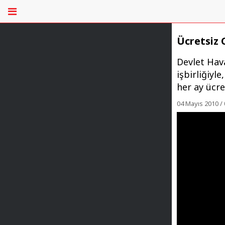
Ücretsiz
Devlet Hav
işbirliğiyle
her ay ücre
04 Mayıs 2010 / 