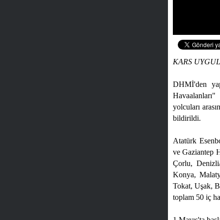
KARS UYGU
DHMİ'den yapı
Havaalanları"
yolcuları arası
bildirildi.
Atatürk Esenb
ve Gaziantep H
Çorlu, Denizli
Konya, Malaty
Tokat, Uşak, B
toplam 50 iç ha
1 Mayıs'ta başl