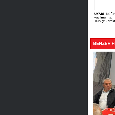
UYARI:
Küfür,
yazılmamış,
Türkçe karakt
BENZER 