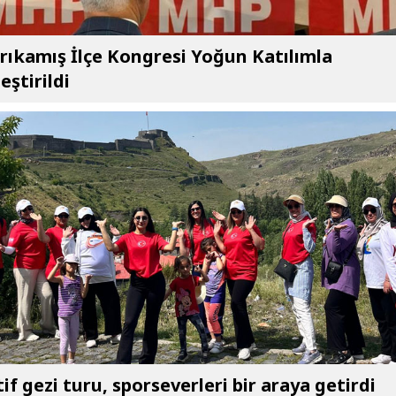
ıkamış İlçe Kongresi Yoğun Katılımla
eştirildi
if gezi turu, sporseverleri bir araya getirdi