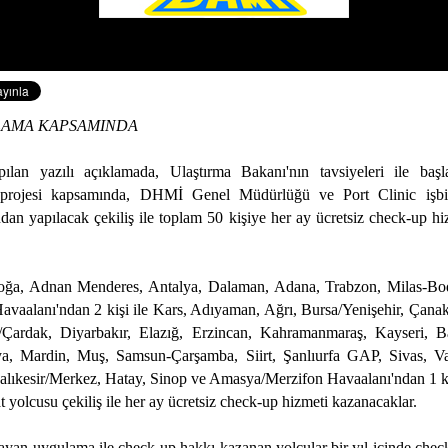
LAMA KAPSAMINDA
lan yazılı açıklamada, Ulaştırma Bakanı'nın tavsiyeleri ile başlat
 projesi kapsamında, DHMİ Genel Müdürlüğü ve Port Clinic işbirl
ndan yapılacak çekiliş ile toplam 50 kişiye her ay ücretsiz check-up hi
oğa, Adnan Menderes, Antalya, Dalaman, Adana, Trabzon, Milas-B
avaalanı'ndan 2 kişi ile Kars, Adıyaman, Ağrı, Bursa/Yenişehir, Çanak
/Çardak, Diyarbakır, Elazığ, Erzincan, Kahramanmaraş, Kayseri, Ba
a, Mardin, Muş, Samsun-Çarşamba, Siirt, Şanlıurfa GAP, Sivas, Va
alıkesir/Merkez, Hatay, Sinop ve Amasya/Merzifon Havaalanı'ndan 1 k
t yolcusu çekiliş ile her ay ücretsiz check-up hizmeti kazanacaklar.
ayan uygulama ile check-up hakkı kazanan yolcular bir yıl içinde check