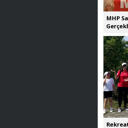
MHP Sar
Gerçekl
Rekreat