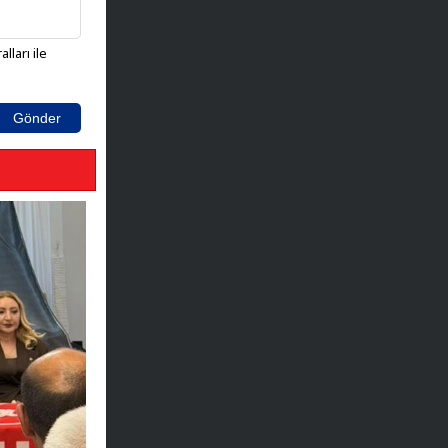
lları ile
Gönder