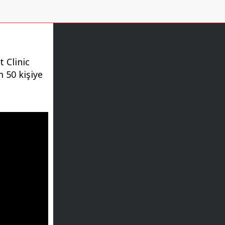
 Clinic
m 50 kişiye