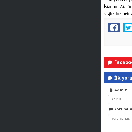
İstanbul Atat
sağlık hizmeti 
Faceboo
İlk yor
Adınız
Yorumu