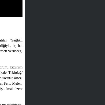
ılan "Sağlıklı
iğiyle, iç hat
zmeti verileceği
odrum, Erzurum
kale, Tekirdağ/
lıkesir/Körfez,
n-Ferit Melen,
işi olmak üzere
-up tetkiklerini