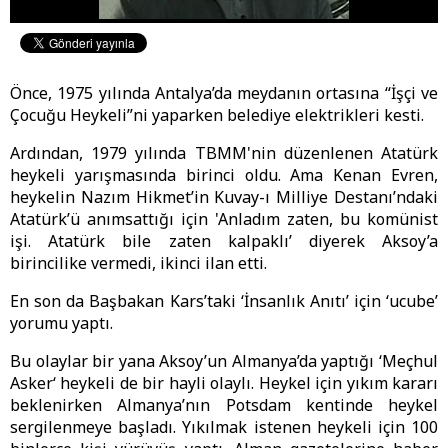
Önce, 1975 yılında Antalya’da meydanın ortasına “İşçi ve
Çocuğu Heykeli”ni yaparken belediye elektrikleri kesti.
Ardından, 1979 yılında TBMM'nin düzenlenen Atatürk
heykeli yarışmasında birinci oldu. Ama Kenan Evren,
heykelin Nazım Hikmet’in Kuvay-ı Milliye Destanı’ndaki
Atatürk’ü anımsattığı için 'Anladım zaten, bu komünist
işi. Atatürk bile zaten kalpaklı’ diyerek Aksoy’a
birincilike vermedi, ikinci ilan etti.
En son da Başbakan Kars’taki ‘İnsanlık Anıtı’ için ‘ucube’
yorumu yaptı.
Bu olaylar bir yana Aksoy’un Almanya’da yaptığı ‘Meçhul
Asker‘ heykeli de bir hayli olaylı. Heykel için yıkım kararı
beklenirken Almanya’nın Potsdam kentinde heykel
sergilenmeye başladı. Yıkılmak istenen heykeli için 100