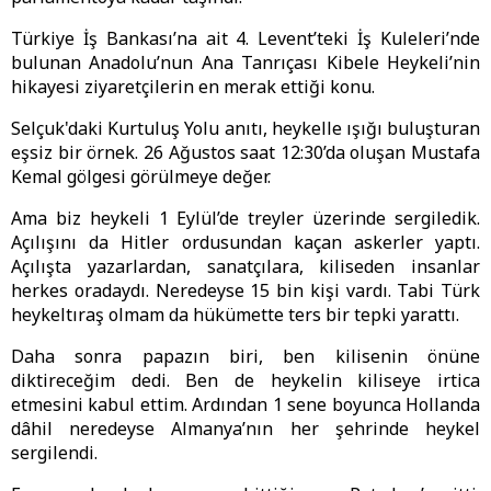
Türkiye İş Bankası’na ait 4. Levent’teki İş Kuleleri’nde
bulunan Anadolu’nun Ana Tanrıçası Kibele Heykeli’nin
hikayesi ziyaretçilerin en merak ettiği konu.
Selçuk'daki Kurtuluş Yolu anıtı, heykelle ışığı buluşturan
eşsiz bir örnek. 26 Ağustos saat 12:30’da oluşan Mustafa
Kemal gölgesi görülmeye değer.
Ama biz heykeli 1 Eylül’de treyler üzerinde sergiledik.
Açılışını da Hitler ordusundan kaçan askerler yaptı.
Açılışta yazarlardan, sanatçılara, kiliseden insanlar
herkes oradaydı. Neredeyse 15 bin kişi vardı. Tabi Türk
heykeltıraş olmam da hükümette ters bir tepki yarattı.
Daha sonra papazın biri, ben kilisenin önüne
diktireceğim dedi. Ben de heykelin kiliseye irtica
etmesini kabul ettim. Ardından 1 sene boyunca Hollanda
dâhil neredeyse Almanya’nın her şehrinde heykel
sergilendi.