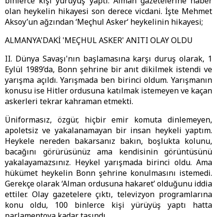
binlerce kişi yürüyüş yaptı. Alman gazetelerine haber
olan heykelin hikayesi son derece vicdani. İşte Mehmet
Aksoy’un ağzından ‘Meçhul Asker‘ heykelinin hikayesi;
ALMANYA'DAKİ 'MEÇHUL ASKER' ANITI OLAY OLDU
II. Dünya Savaşı'nın başlamasına karşı duruş olarak, 1
Eylül 1989’da, Bonn şehrine bir anıt dikilmek istendi ve
yarışma açıldı. Yarışmada ben birinci oldum. Yarışmanın
konusu ise Hitler ordusuna katılmak istemeyen ve kaçan
askerleri tekrar kahraman etmekti.
Üniformasız, özgür, hiçbir emir komuta dinlemeyen,
apoletsiz ve yakalanamayan bir insan heykeli yaptım.
Heykele nereden bakarsanız bakın, boşlukta kolunu,
bacağını görürüsünüz ama kendisinin görüntüsünü
yakalayamazsınız. Heykel yarışmada birinci oldu. Ama
hükümet heykelin Bonn şehrine konulmasını istemedi.
Gerekçe olarak ‘Alman ordusuna hakaret’ olduğunu iddia
ettiler. Olay gazetelere çıktı, televizyon programlarına
konu oldu, 100 binlerce kişi yürüyüş yaptı hatta
parlamentoya kadar taşındı.