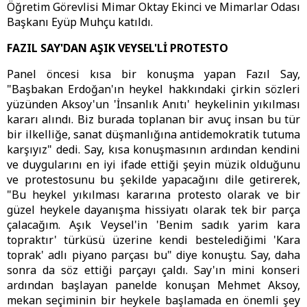
Öğretim Görevlisi Mimar Oktay Ekinci ve Mimarlar Odası
Başkanı Eyüp Muhçu katıldı.
FAZIL SAY'DAN AŞIK VEYSEL'Lİ PROTESTO
Panel öncesi kısa bir konuşma yapan Fazıl Say,
"Başbakan Erdoğan'ın heykel hakkındaki çirkin sözleri
yüzünden Aksoy'un 'İnsanlık Anıtı' heykelinin yıkılması
kararı alındı. Biz burada toplanan bir avuç insan bu tür
bir ilkelliğe, sanat düşmanlığına antidemokratik tutuma
karşıyız" dedi. Say, kısa konuşmasının ardından kendini
ve duygularını en iyi ifade ettiği şeyin müzik olduğunu
ve protestosunu bu şekilde yapacağını dile getirerek,
"Bu heykel yıkılması kararına protesto olarak ve bir
güzel heykele dayanışma hissiyatı olarak tek bir parça
çalacağım. Aşık Veysel'in 'Benim sadık yarim kara
topraktır' türküsü üzerine kendi bestelediğimi 'Kara
toprak' adlı piyano parçası bu" diye konuştu. Say, daha
sonra da söz ettiği parçayı çaldı. Say'ın mini konseri
ardından başlayan panelde konuşan Mehmet Aksoy,
mekan seçiminin bir heykele başlamada en önemli şey