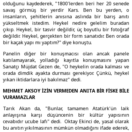
olduğunu kaydederek, "1800'lerden beri her 20 senede
savaş görmüş bir yerdir Kars. Ben bu yerden, o
insanların, şehitlerin anısına aslında bir barış anıtı
yükseltmek istedim. Heykel nedire gelelim buradan
çıkıp. Heykel, bir tasvir değildir, üç boyutlu bir fotoğraf
değildir. Heykel, gerçekten bir form sanatıdır. Ben orada
bir kaçak yapı mı yaptım?" diye konuştu.
Panelin diğer bir konuşmacısı olan ancak panele
katılamayarak, yolladığı kayıtla konuşmasını yapan
Sanatçı Müjdat Gezen de, "O heykelin orada kalması ve
orada dimdik ayakta durması gerekiyor. Çünkü, heykel
yıkan iktidarlara iyi bakılmaz" dedi.
MEHMET AKSOY İZİN VERMEDEN ANITA BİR FİSKE BİLE
VURAMAZLAR
Tarık Akan da, "Bunlar, tamamen Atatürk'ün laik
anlayışına karşı düşüncenin bir kültür yapısının
cevabıdır ucube lafı" dedi. Oktay Ekinci de, yasal olarak
bu anıtın yıkılmasının mümkün olmadığını ifade ederek,