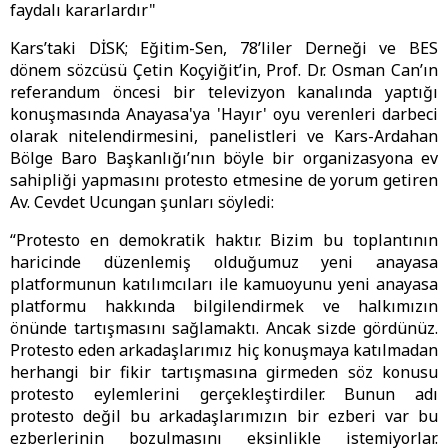
faydalı kararlardır"
Kars’taki DİSK; Eğitim-Sen, 78’liler Derneği ve BES
dönem sözcüsü Çetin Koçyiğit’in, Prof. Dr. Osman Can’ın
referandum öncesi bir televizyon kanalında yaptığı
konuşmasında Anayasa'ya 'Hayır' oyu verenleri darbeci
olarak nitelendirmesini, panelistleri ve Kars-Ardahan
Bölge Baro Başkanlığı’nın böyle bir organizasyona ev
sahipliği yapmasını protesto etmesine de yorum getiren
Av. Cevdet Ucungan şunları söyledi:
“Protesto en demokratik haktır. Bizim bu toplantının
haricinde düzenlemiş olduğumuz yeni anayasa
platformunun katılımcıları ile kamuoyunu yeni anayasa
platformu hakkında bilgilendirmek ve halkımızın
önünde tartışmasını sağlamaktı. Ancak sizde gördünüz.
Protesto eden arkadaşlarımız hiç konuşmaya katılmadan
herhangi bir fikir tartışmasına girmeden söz konusu
protesto eylemlerini gerçekleştirdiler. Bunun adı
protesto değil bu arkadaşlarımızın bir ezberi var bu
ezberlerinin bozulmasını eksinlikle istemiyorlar.