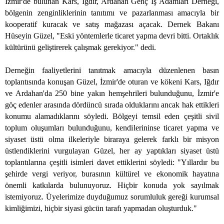
İzmir'de bulunan Kars, Iğdır, Ardahan Genç İş Adamları Derneği,
bölgenin zenginliklerinin tanıtımı ve pazarlanması amacıyla bir
kooperatif kuracak ve satış mağazası açacak. Dernek Bakanı
Hüseyin Güzel, "Eski yöntemlerle ticaret yapma devri bitti. Ortaklık
kültürünü geliştirerek çalışmak gerekiyor." dedi.
Derneğin faaliyetlerini tanıtmak amacıyla düzenlenen basın
toplantısında konuşan Güzel, İzmir'de oturan ve kökeni Kars, Iğdır
ve Ardahan'da 250 bine yakın hemşehrileri bulunduğunu, İzmir'e
göç edenler arasında dördüncü sırada olduklarını ancak hak ettikleri
konumu alamadıklarını söyledi. Bölgeyi temsil eden çeşitli sivil
toplum oluşumları bulunduğunu, kendilerininse ticaret yapma ve
siyaset üstü olma ilkeleriyle biraraya gelerek farklı bir misyon
üstlendiklerini vurgulayan Güzel, her ay yaptıkları siyaset üstü
toplantılarına çeşitli isimleri davet ettiklerini söyledi: "Yıllardır bu
şehirde vergi veriyor, burasının kültürel ve ekonomik hayatına
önemli katkılarda bulunuyoruz. Hiçbir konuda yok sayılmak
istemiyoruz. Üyelerimize duyduğumuz sorumluluk gereği kurumsal
kimliğimizi, hiçbir siyasi gücün tarafı yapmadan oluşturduk."