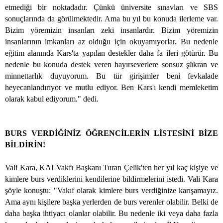
etmediği bir noktadadır. Çünkü üniversite sınavları ve SBS
sonuçlarında da görülmektedir. Ama bu yıl bu konuda ilerleme var.
Bizim yöremizin insanları zeki insanlardır. Bizim yöremizin
insanlarının imkanları az olduğu için okuyamıyorlar. Bu nedenle
eğitim alanında Kars'ta yapılan destekler daha fa ileri götürür. Bu
nedenle bu konuda destek veren hayırseverlere sonsuz şükran ve
minnettarlık duyuyorum. Bu tür girişimler beni fevkalade
heyecanlandırıyor ve mutlu ediyor. Ben Kars'ı kendi memleketim
olarak kabul ediyorum." dedi.
BURS VERDİĞİNİZ ÖĞRENCİLERİN LİSTESİNİ BİZE
BİLDİRİN!
Vali Kara, KAI Vakfı Başkanı Turan Çelik'ten her yıl kaç kişiye ve
kimlere burs verdiklerini kendilerine bildirmelerini istedi. Vali Kara
şöyle konuştu: "Vakıf olarak kimlere burs verdiğinize karışamayız.
Ama aynı kişilere başka yerlerden de burs verenler olabilir. Belki de
daha başka ihtiyacı olanlar olabilir. Bu nedenle iki veya daha fazla