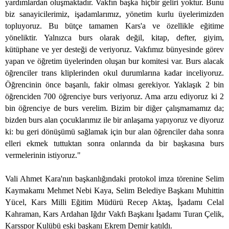
yardımlardan oluşmaktadır. Vakfın başka hiçbir geliri yoktur. Bunu
biz sanayicilerimiz, işadamlarımız, yönetim kurlu üyelerimizden
topluyoruz. Bu bütçe tamamen Kars'a ve özellikle eğitime
yöneliktir. Yalnızca burs olarak değil, kitap, defter, giyim,
kütüphane ve yer desteği de veriyoruz. Vakfımız bünyesinde görev
yapan ve öğretim üyelerinden oluşan bur komitesi var. Burs alacak
öğrenciler trans kliplerinden okul durumlarına kadar inceliyoruz.
Öğrencinin önce başarılı, fakir olması gerekiyor. Yaklaşık 2 bin
öğrenciden 700 öğrenciye burs veriyoruz. Ama arzu ediyoruz ki 2
bin öğrenciye de burs verelim. Bizim bir diğer çalışmamamız da;
bizden burs alan çocuklarımız ile bir anlaşama yapıyoruz ve diyoruz
ki: bu geri dönüşümü sağlamak için bur alan öğrenciler daha sonra
elleri ekmek tuttuktan sonra onlarında da bir başkasına burs
vermelerinin istiyoruz."
Vali Ahmet Kara'nın başkanlığındaki protokol imza törenine Selim
Kaymakamı Mehmet Nebi Kaya, Selim Belediye Başkanı Muhittin
Yücel, Kars Milli Eğitim Müdürü Recep Aktaş, İşadamı Celal
Kahraman, Kars Ardahan Iğdır Vakfı Başkanı İşadamı Turan Çelik,
Karsspor Kulübü eski başkanı Ekrem Demir katıldı.