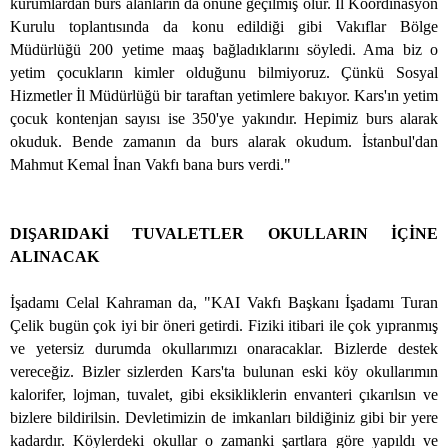
kurumlardan burs alanların da önüne geçilmiş olur. İl Koordinasyon
Kurulu toplantısında da konu edildiği gibi Vakıflar Bölge
Müdürlüğü 200 yetime maaş bağladıklarını söyledi. Ama biz o
yetim çocukların kimler olduğunu bilmiyoruz. Çünkü Sosyal
Hizmetler İl Müdürlüğü bir taraftan yetimlere bakıyor. Kars'ın yetim
çocuk kontenjan sayısı ise 350'ye yakındır. Hepimiz burs alarak
okuduk. Bende zamanın da burs alarak okudum. İstanbul'dan
Mahmut Kemal İnan Vakfı bana burs verdi."
DIŞARIDAKİ TUVALETLER OKULLARIN İÇİNE
ALINACAK
İşadamı Celal Kahraman da, "KAI Vakfı Başkanı İşadamı Turan
Çelik bugün çok iyi bir öneri getirdi. Fiziki itibari ile çok yıpranmış
ve yetersiz durumda okullarımızı onaracaklar. Bizlerde destek
vereceğiz. Bizler sizlerden Kars'ta bulunan eski köy okullarımın
kalorifer, lojman, tuvalet, gibi eksikliklerin envanteri çıkarılsın ve
bizlere bildirilsin. Devletimizin de imkanları bildiğiniz gibi bir yere
kadardır. Köylerdeki okullar o zamanki şartlara göre yapıldı ve