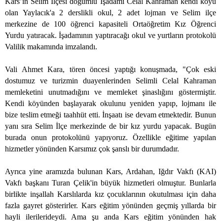
Kars’ın Selim İlçesi doğumlu İşadamı Celal Kahraman kendi köyü
olan Yaylacık'a 2 derslikli okul, 2 adet lojman ve Selim ilçe
merkezine de 100 öğrenci kapasiteli Ortaöğretim Kız Öğrenci
Yurdu yatıracak. İşadamının yaptıracağı okul ve yurtların protokolü
Valilik makamında imzalandı.
Vali Ahmet Kara, tören öncesi yaptığı konuşmada, "Çok eski
dostumuz ve turizmin duayenlerinden Selimli Celal Kahraman
memleketini unutmadığını ve memleket şinaslığını göstermiştir.
Kendi köyünden başlayarak okulunu yeniden yapıp, lojmanı ile
bize teslim etmeği taahhüt etti. İnşaatı ise devam etmektedir. Bunun
yanı sıra Selim İlçe merkezinde de bir kız yurdu yapacak. Bugün
burada onun protokolünü yapıyoruz. Özellikle eğitime yapılan
hizmetler yönünden Karsımız çok şanslı bir durumdadır.
Ayrıca yine aramızda bulunan Kars, Ardahan, Iğdır Vakfı (KAI)
Vakfı başkanı Turan Çelik'in büyük hizmetleri olmuştur. Bunlarla
birlikte inşallah Karslılarda kız çocuklarının okutulması için daha
fazla gayret gösterirler. Kars eğitim yönünden geçmiş yıllarda bir
hayli ilerilerideydi. Ama şu anda Kars eğitim yönünden hak