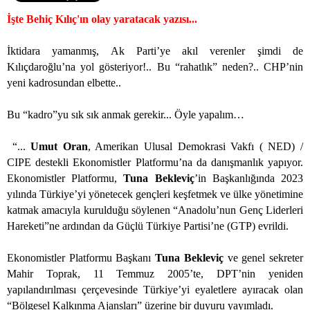
İşte Behiç Kılıç'ın olay yaratacak yazısı...
İktidara yamanmış, Ak Parti’ye akıl verenler şimdi de
Kılıçdaroğlu’na yol gösteriyor!.. Bu “rahatlık” neden?.. CHP’nin
yeni kadrosundan elbette..
Bu “kadro”yu sık sık anmak gerekir... Öyle yapalım…
“...
Umut Oran
, Amerikan Ulusal Demokrasi Vakfı ( NED) /
CIPE destekli Ekonomistler Platformu’na da danışmanlık yapıyor.
Ekonomistler Platformu,
Tuna Bekleviç
’in Başkanlığında 2023
yılında Türkiye’yi yönetecek gençleri keşfetmek ve ülke yönetimine
katmak amacıyla kurulduğu söylenen “Anadolu’nun Genç Liderleri
Hareketi”ne ardından da Güçlü Türkiye Partisi’ne (GTP) evrildi.
Ekonomistler Platformu Başkanı
Tuna Bekleviç
ve genel sekreter
Mahir Toprak, 11 Temmuz 2005’te, DPT’nin yeniden
yapılandırılması çerçevesinde Türkiye’yi eyaletlere ayıracak olan
“Bölgesel Kalkınma Ajansları” üzerine bir duyuru yayımladı.