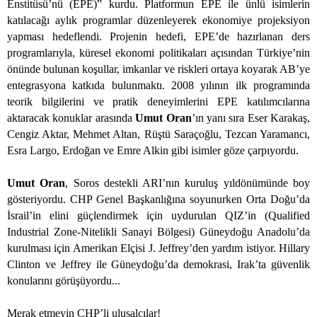
Enstitüsü’nü (EPE)” kurdu. Platformun EPE ile ünlü isimlerin
katılacağı aylık programlar düzenleyerek ekonomiye projeksiyon
yapması hedeflendi. Projenin hedefi, EPE’de hazırlanan ders
programlarıyla, küresel ekonomi politikaları açısından Türkiye’nin
önünde bulunan koşullar, imkanlar ve riskleri ortaya koyarak AB’ye
entegrasyona katkıda bulunmaktı. 2008 yılının ilk programında
teorik bilgilerini ve pratik deneyimlerini EPE katılımcılarına
aktaracak konuklar arasında
Umut Oran
’ın yanı sıra Eser Karakaş,
Cengiz Aktar, Mehmet Altan, Rüştü Saraçoğlu, Tezcan Yaramancı,
Esra Largo, Erdoğan ve Emre Alkin gibi isimler göze çarpıyordu.
Umut Oran
, Soros destekli ARI’nın kuruluş yıldönümünde boy
gösteriyordu. CHP Genel Başkanlığına soyunurken Orta Doğu’da
İsrail’in elini güçlendirmek için uydurulan QIZ’in (Qualified
Industrial Zone-Nitelikli Sanayi Bölgesi) Güneydoğu Anadolu’da
kurulması için Amerikan Elçisi J. Jeffrey’den yardım istiyor. Hillary
Clinton ve Jeffrey ile Güneydoğu’da demokrasi, Irak’ta güvenlik
konularını görüşüyordu...
Merak etmeyin CHP’li ulusalcılar!