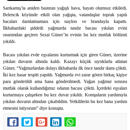
Sarıkamış’ta aniden bastıran yağışlı hava, hayatı olumsuz etkiledi.
Belencik köyünde etkili olan yağışta, vatandaşlar toprak yapılı
bacaları damlatmaması için naylon ve brandayla kapattı.
İlkbahardaki şiddetli yağmurda tandır bacası yıkılan evini
onarımdan geçiren Sezai Güner’in evinin bu kez mutfak bölümü
yıkıldı.
Bacası yıkılan evde eşyalarını kurtarmak için giren Güner, üzerine
yıkılan duvarın altında kaldı. Kazayı küçük sıyrıklarla atlatan
Güner, “Yağmurlardan dolayı ilkbaharda ilk önce tandır damı çöktü.
İki kez hasar tespiti yapıldı. Yağmurda evi zarar gören birkaç kişiye
para gönderildi ama bana gönderilmedi. Yağan yağmur sonrası
mutfak olarak kullandığımız odanın bacası çöktü. İçerdeki eşyaları
kurtarmaya çalışırken bu kez duvar yıkıldı. Komşuların yardımıyla
yıkılan duvarın altından çıkabildim. Yetkililerin bu kez bana yardım
etmesini istiyorum” diye konuştu.