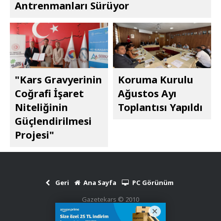
Antrenmanları Sürüyor
"Kars Gravyerinin
Koruma Kurulu
Coğrafi İşaret
Ağustos Ayı
Niteliğinin
Toplantısı Yapıldı
Güçlendirilmesi
Projesi"
Geri
Ana Sayfa
PC Görünüm
Gazetekars © 2010
Haber Scripti