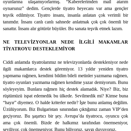
oyunlarına ulaşamıyorlarmış. “Kaberelerimden mail atarım
oynarsınız” dedim. Gençlerde tiyatro heyecanı var ama gençler
teşvik edilmiyor. Tiyatro insanı, insanla anlatan çok verimli bir
tanımdır. İnsanı canlı canlı sahnede anlatmak çok çok önemli bir
sanattır. İnsanı alır götürür büyüler. Bu sanata teşvik etmek lazım.
NE TELEVİZYONLAR NEDE İLGİLİ MAKAMLAR
TİYATROYU DESTEKLEMİYOR
Ciddi anlamda tiyatrolarımız ne televizyonlarda destekleniyor nede
ilgili makamlarca destek göremiyor. 13 yıldır yeniden tiyatro
yapmama rağmen, kendimi bildim bileli metinler yazmama rağmen,
tiyatro oyunları yazmama rağmen kendime yazar demiyorum. Bunu
söyleyeyim. Bunlara rağmen hiç destek alamadık. Niye? Biz, biz
rüştümüzü ispat edemedik bu ülkede. Sevilmedik mi? Kimse buna
“hayır” diyemez. O halde kriterler nedir? İşte bunu anlamış değilim.
Üzülüyorum. Biz Bulgaristan sınırından çıktığımız zaman VIP’den
geçiyoruz. Bu şaşırtıcı bir şey. Avrupa’da tiyatrocu, oyuncu çok
ama çok önemli. Bizde de halkımız tarafından önemseniyor,
seviliyor, çok önemseniyor. Bunu biliyoruz, saygı duyuyoruz.