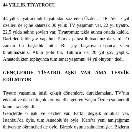
44 YILLIK TİYATROCU
44 yıllık tiyatroculuk hayatından söz eden Özden, “TRT’de 17 yıl
özelleri de içine katarsak 30 yıllık TV yaşamım var. 22 yıl tiyatro,
22.5 yılda sahne şovları var. Tiyatromuz takla atınca ortada kaldık.
Bari dedik bir şov yapalım. Ekmek parası ihtiyacımız da vardı. O
zaman bir başladık tuttu. Bir şey başarıya ulaşınca zaten
bırakmazsınız. Aklın yolu bir. Tutunca da 20 yıl şov yaptık.
Amatörlükten toplayınca tüm sanat yaşamını 44 yıl oluyor.” dedi.
GENÇLERDE TİYATRO AŞKI VAR AMA TEŞVİK
EDİLMİYOR
Tiyatro yaşamını, inişli çıkışlı dönemlere, duraklamaları, TV’nin
etkisini ve daha bir çok konuyu dile getiren Yalçın Özden şu önemli
konulara değindi:
Gençlerde o ışık ve cevher var. Farklı değişik soluklar var.
İstanbul’da öyle, tüm Anadolu’da öyle. Kars’ta yeni tanıştığımız
üniversite öğrencileri de öyle. Birçok oyunu sahnelemişler. Bizlerin