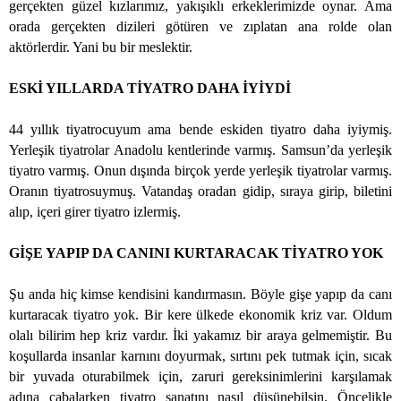
gerçekten güzel kızlarımız, yakışıklı erkeklerimizde oynar. Ama
orada gerçekten dizileri götüren ve zıplatan ana rolde olan
aktörlerdir. Yani bu bir meslektir.
ESKİ YILLARDA TİYATRO DAHA İYİYDİ
44 yıllık tiyatrocuyum ama bende eskiden tiyatro daha iyiymiş.
Yerleşik tiyatrolar Anadolu kentlerinde varmış. Samsun’da yerleşik
tiyatro varmış. Onun dışında birçok yerde yerleşik tiyatrolar varmış.
Oranın tiyatrosuymuş. Vatandaş oradan gidip, sıraya girip, biletini
alıp, içeri girer tiyatro izlermiş.
GİŞE YAPIP DA CANINI KURTARACAK TİYATRO YOK
Şu anda hiç kimse kendisini kandırmasın. Böyle gişe yapıp da canı
kurtaracak tiyatro yok. Bir kere ülkede ekonomik kriz var. Oldum
olalı bilirim hep kriz vardır. İki yakamız bir araya gelmemiştir. Bu
koşullarda insanlar karnını doyurmak, sırtını pek tutmak için, sıcak
bir yuvada oturabilmek için, zaruri gereksinimlerini karşılamak
adına çabalarken tiyatro sanatını nasıl düşünebilsin. Öncelikle