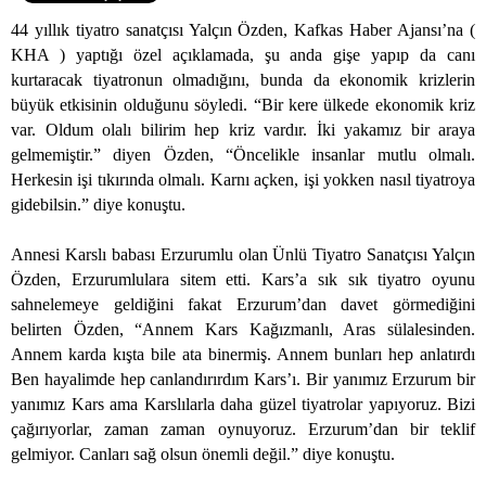
44 yıllık tiyatro sanatçısı Yalçın Özden, Kafkas Haber Ajansı’na (
KHA ) yaptığı özel açıklamada, şu anda gişe yapıp da canı
kurtaracak tiyatronun olmadığını, bunda da ekonomik krizlerin
büyük etkisinin olduğunu söyledi. “Bir kere ülkede ekonomik kriz
var. Oldum olalı bilirim hep kriz vardır. İki yakamız bir araya
gelmemiştir.” diyen Özden, “Öncelikle insanlar mutlu olmalı.
Herkesin işi tıkırında olmalı. Karnı açken, işi yokken nasıl tiyatroya
gidebilsin.” diye konuştu.
Annesi Karslı babası Erzurumlu olan Ünlü Tiyatro Sanatçısı Yalçın
Özden, Erzurumlulara sitem etti. Kars’a sık sık tiyatro oyunu
sahnelemeye geldiğini fakat Erzurum’dan davet görmediğini
belirten Özden, “Annem Kars Kağızmanlı, Aras sülalesinden.
Annem karda kışta bile ata binermiş. Annem bunları hep anlatırdı
Ben hayalimde hep canlandırırdım Kars’ı. Bir yanımız Erzurum bir
yanımız Kars ama Karslılarla daha güzel tiyatrolar yapıyoruz. Bizi
çağırıyorlar, zaman zaman oynuyoruz. Erzurum’dan bir teklif
gelmiyor. Canları sağ olsun önemli değil.” diye konuştu.