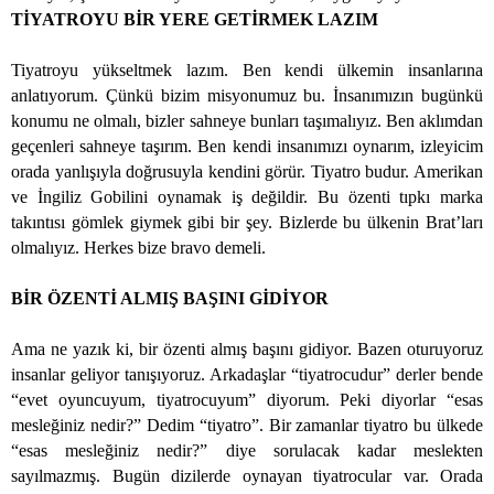
TİYATROYU BİR YERE GETİRMEK LAZIM
Tiyatroyu yükseltmek lazım. Ben kendi ülkemin insanlarına
anlatıyorum. Çünkü bizim misyonumuz bu. İnsanımızın bugünkü
konumu ne olmalı, bizler sahneye bunları taşımalıyız. Ben aklımdan
geçenleri sahneye taşırım. Ben kendi insanımızı oynarım, izleyicim
orada yanlışıyla doğrusuyla kendini görür. Tiyatro budur. Amerikan
ve İngiliz Gobilini oynamak iş değildir. Bu özenti tıpkı marka
takıntısı gömlek giymek gibi bir şey. Bizlerde bu ülkenin Brat’ları
olmalıyız. Herkes bize bravo demeli.
BİR ÖZENTİ ALMIŞ BAŞINI GİDİYOR
Ama ne yazık ki, bir özenti almış başını gidiyor. Bazen oturuyoruz
insanlar geliyor tanışıyoruz. Arkadaşlar “tiyatrocudur” derler bende
“evet oyuncuyum, tiyatrocuyum” diyorum. Peki diyorlar “esas
mesleğiniz nedir?” Dedim “tiyatro”. Bir zamanlar tiyatro bu ülkede
“esas mesleğiniz nedir?” diye sorulacak kadar meslekten
sayılmazmış. Bugün dizilerde oynayan tiyatrocular var. Orada