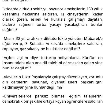
bunlar değil mi?
İktidarda olduğu sekiz yıl boyunca emekçilerin 150 yıllık
kazanmış haklarına saldıran, iş cinayetlerini kader
olarak gören, esnek ve kuralsız çalışmayı dayatan,
bizlere rağmen torba yasayı yasalaştıran bunlar
değimli?
-Mısırı 30 yıl aralıksız diktatörlükle yöneten Mübarek’e
öğüt verip, 3 Şubatta Ankara’da emekçilere saldıran,
coplayan, gaz sıkan yine bu iktidar değil mi?
-Açılım açılım diye tutturup milyonlarca Kürt’ün en
insanı talebi olan ana dil talebini görmezden gelen yine
bunlar değil mi?
-Alevilerin Hızır Paşalarıyla çalıştay düzenleyen, zorunlu
din derslerini savunan, diyanet işleri başkanlığını
kaldırmayan yine bunlar değil mi?
-Üniversitelerde parasız bilimsel eğitim taleplerini
demokratik bir şekilde ortaya koyan öğrencilere saldıran