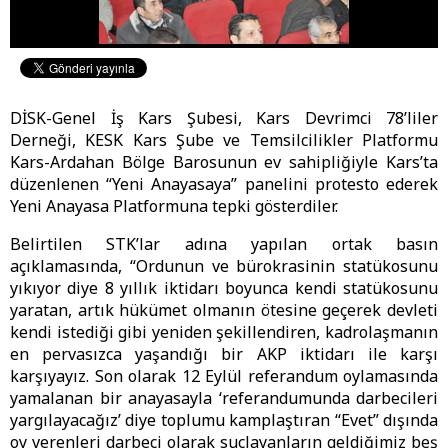
DİSK-Genel İş Kars Şubesi, Kars Devrimci 78’liler
Derneği, KESK Kars Şube ve Temsilcilikler Platformu
Kars-Ardahan Bölge Barosunun ev sahipliğiyle Kars’ta
düzenlenen “Yeni Anayasaya” panelini protesto ederek
Yeni Anayasa Platformuna tepki gösterdiler.
Belirtilen STK’lar adına yapılan ortak basın
açıklamasında, “Ordunun ve bürokrasinin statükosunu
yıkıyor diye 8 yıllık iktidarı boyunca kendi statükosunu
yaratan, artık hükümet olmanın ötesine geçerek devleti
kendi istediği gibi yeniden şekillendiren, kadrolaşmanın
en pervasızca yaşandığı bir AKP iktidarı ile karşı
karşıyayız. Son olarak 12 Eylül referandum oylamasında
yamalanan bir anayasayla ‘referandumunda darbecileri
yargılayacağız’ diye toplumu kamplaştıran “Evet” dışında
oy verenleri darbeci olarak suçlayanların geldiğimiz beş