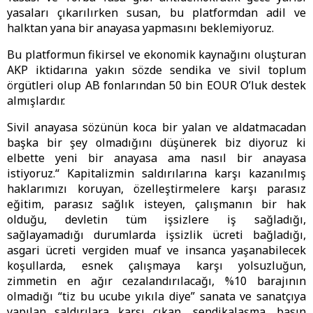
yasaları çıkarılırken susan, bu platformdan adil ve
halktan yana bir anayasa yapmasını beklemiyoruz.
Bu platformun fikirsel ve ekonomik kaynağını oluşturan
AKP iktidarına yakın sözde sendika ve sivil toplum
örgütleri olup AB fonlarından 50 bin EOUR O’luk destek
almışlardır.
Sivil anayasa sözünün koca bir yalan ve aldatmacadan
başka bir şey olmadığını düşünerek biz diyoruz ki
elbette yeni bir anayasa ama nasıl bir anayasa
istiyoruz.“ Kapitalizmin saldırılarına karşı kazanılmış
haklarımızı koruyan, özelleştirmelere karşı parasız
eğitim, parasız sağlık isteyen, çalışmanın bir hak
olduğu, devletin tüm işsizlere iş sağladığı,
sağlayamadığı durumlarda işsizlik ücreti bağladığı,
asgari ücreti vergiden muaf ve insanca yaşanabilecek
koşullarda, esnek çalışmaya karşı yolsuzluğun,
zimmetin en ağır cezalandırılacağı, %10 barajının
olmadığı “tiz bu ucube yıkıla diye” sanata ve sanatçıya
yapılan saldırılara karşı çıkan, sendikalaşma, basın