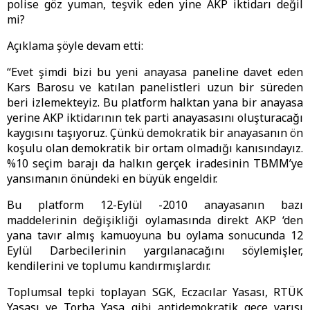
polise göz yuman, teşvik eden yine AKP iktidarı değil
mi?
Açıklama şöyle devam etti:
“Evet şimdi bizi bu yeni anayasa paneline davet eden
Kars Barosu ve katılan panelistleri uzun bir süreden
beri izlemekteyiz. Bu platform halktan yana bir anayasa
yerine AKP iktidarının tek parti anayasasını oluşturacağı
kaygısını taşıyoruz. Çünkü demokratik bir anayasanın ön
koşulu olan demokratik bir ortam olmadığı kanısındayız.
%10 seçim barajı da halkın gerçek iradesinin TBMM’ye
yansımanın önündeki en büyük engeldir.
Bu platform 12-Eylül -2010 anayasanın bazı
maddelerinin değişikliği oylamasında direkt AKP ‘den
yana tavır almış kamuoyuna bu oylama sonucunda 12
Eylül Darbecilerinin yargılanacağını söylemişler,
kendilerini ve toplumu kandırmışlardır.
Toplumsal tepki toplayan SGK, Eczacılar Yasası, RTÜK
Yasası ve Torba Yasa gibi antidemokratik gece yarısı