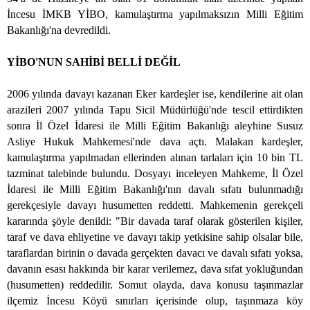
İncesu İMKB YİBO, kamulaştırma yapılmaksızın Milli Eğitim
Bakanlığı'na devredildi.
YİBO'NUN SAHİBİ BELLİ DEĞİL
2006 yılında davayı kazanan Eker kardeşler ise, kendilerine ait olan
arazileri 2007 yılında Tapu Sicil Müdürlüğü'nde tescil ettirdikten
sonra İl Özel İdaresi ile Milli Eğitim Bakanlığı aleyhine Susuz
Asliye Hukuk Mahkemesi'nde dava açtı. Malakan kardeşler,
kamulaştırma yapılmadan ellerinden alınan tarlaları için 10 bin TL
tazminat talebinde bulundu. Dosyayı inceleyen Mahkeme, İl Özel
İdaresi ile Milli Eğitim Bakanlığı'nın davalı sıfatı bulunmadığı
gerekçesiyle davayı husumetten reddetti. Mahkemenin gerekçeli
kararında şöyle denildi: "Bir davada taraf olarak gösterilen kişiler,
taraf ve dava ehliyetine ve davayı takip yetkisine sahip olsalar bile,
taraflardan birinin o davada gerçekten davacı ve davalı sıfatı yoksa,
davanın esası hakkında bir karar verilemez, dava sıfat yokluğundan
(husumetten) reddedilir. Somut olayda, dava konusu taşınmazlar
ilçemiz İncesu Köyü sınırları içerisinde olup, taşınmaza köy