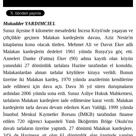
Mukadder YARDIMCIEL
Susuz ilçesine 8 kilometre mesafedeki İncesu Köyü'nde yaşayan ve
çiftçilikle geçinen Malakan kardeşlerin davası, Aziz Nesin'in
kitaplarına konu olacak türden. Mehmet Ali ve Davut Eker adlı
Malakan kardeşlerin dedeleri 1961 yılında Rusya'ya göç etti.
Anneleri Danke (Fatma) Eker (90) adına kayıtlı olan köyün
yanındaki 27 dönümlük tarlalara Hazine tarafından el konuldu.
Malakanlardan alınan tarlalar köylülere kiraya verildi. Bunun
üzerine iki Malakan kardeş, 1970 yılında arazilerinin kendilerine
iade edilmesi için dava açtı. Dava 36 yıl süren duruşmaların
ardından 2006 yılında sona erdi. Susuz Asliye Hukuk Mahkemesi,
tarlaların Malakan kardeşlere iade edilmesine karar verdi. Malakan
kardeşlerin tarla davası devam ederken Kars Valiliği, 1999 yılında
İstanbul Menkul Kıymetler Borsası (İMKB) tarafından finanse
edilen 720 öğrenci kapasiteli Yatılı İlköğretim Bölge Okulu'nu
davalı tarlaların üzerine yaptırdı. 27 dönümü Malakan kardeşlere,
34'ü de Hazineye ait olan 61 dönümlük alan üzerinde yapılan