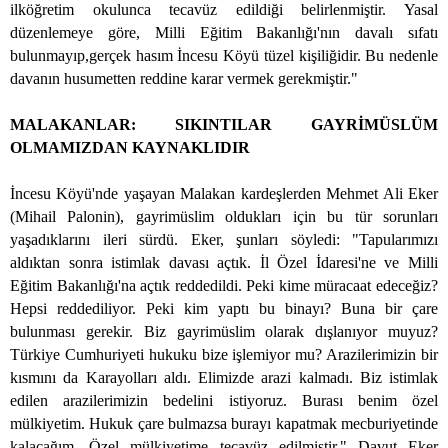
ilköğretim okulunca tecavüz edildiği belirlenmiştir. Yasal
düzenlemeye göre, Milli Eğitim Bakanlığı'nın davalı sıfatı
bulunmayıp,gerçek hasım İncesu Köyü tüzel kişiliğidir. Bu nedenle
davanın husumetten reddine karar vermek gerekmiştir."
MALAKANLAR: SIKINTILAR GAYRİMÜSLÜM
OLMAMIZDAN KAYNAKLIDIR
İncesu Köyü'nde yaşayan Malakan kardeşlerden Mehmet Ali Eker
(Mihail Palonin), gayrimüslim oldukları için bu tür sorunları
yaşadıklarını ileri sürdü. Eker, şunları söyledi: "Tapularımızı
aldıktan sonra istimlak davası açtık. İl Özel İdaresi'ne ve Milli
Eğitim Bakanlığı'na açtık reddedildi. Peki kime müracaat edeceğiz?
Hepsi reddediliyor. Peki kim yaptı bu binayı? Buna bir çare
bulunması gerekir. Biz gayrimüslim olarak dışlanıyor muyuz?
Türkiye Cumhuriyeti hukuku bize işlemiyor mu? Arazilerimizin bir
kısmını da Karayolları aldı. Elimizde arazi kalmadı. Biz istimlak
edilen arazilerimizin bedelini istiyoruz. Burası benim özel
mülkiyetim. Hukuk çare bulmazsa burayı kapatmak mecburiyetinde
kalacağım. Özel mülkiyetime tecavüz edilmiştir." Davut Eker