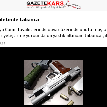
aletinde tabanca
liya Camii tuvaletlerinde duvar üzerinde unutulmuş b
r yetiştirme yurdunda da yastık altından tabanca çık
7:31