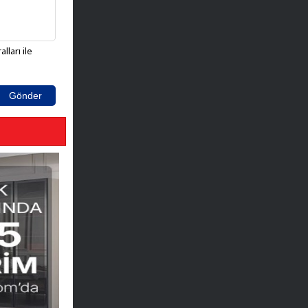
lları ile
Gönder