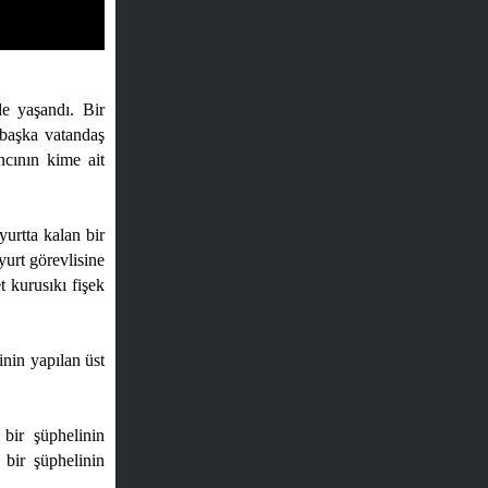
de yaşandı. Bir
r başka vatandaş
ncının kime ait
yurtta kalan bir
yurt görevlisine
t kurusıkı fişek
inin yapılan üst
 bir şüphelinin
 bir şüphelinin