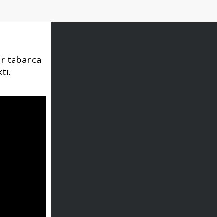
ir tabanca
tı.