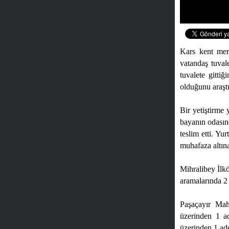
Kars kent merk
vatandaş tuvale
tuvalete gitti
olduğunu araştı
Bir yetiştirme 
bayanın odasınd
teslim etti. Yu
muhafaza altına
Mihralibey İlkö
aramalarında 2
Paşaçayır Maha
üzerinden 1 ad
üzerinden 1 ade