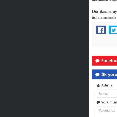
Dur ikazına uy
üst aramasında
Faceboo
İlk yor
Adınız
Yorumu