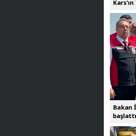
Kars'ın
Bakan İ
başlatt