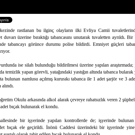
ezinde rastlanan bu ilginç olayların ilki Evliya Camii tuvaletlerin
t duvarı üzerine bıraktığı tabancasını unutarak tuvaletten ayrıldı. Bi
ğinde tabancayı görünce durumu polise bildirdi. Emniyet güçleri taba
rıyor.
yurdunda ise silah bulunduğu bildirilmesi üzerine yapılan araştırmada; 
a temizlik yapan görevli, yatağındaki yastığın altında tabanca bularak 
rtta bulunan namlusu açılmış kurusıkı tabanca ile 1 adet şarjör ve 3 ade
 alındı.
ğretim Okulu arkasında alkol alarak çevreye rahatsızlık veren 2 şüphel
 adet bıçak bulunarak el kondu.
llesinde bir işyerinde yapılan kontrollerde de; işyerinde bulunan
et bıçak ele geçirildi. İnönü Caddesi üzerindeki bir işyerinde yine
t sustalı olarak tabir edilen bıçak bulunarak el kondu.